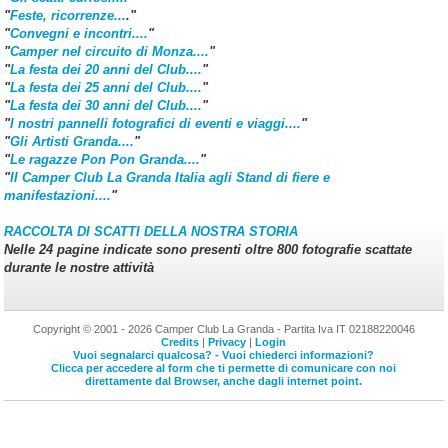
"
Feste, ricorrenze...
."
"
Convegni e incontri....
"
"
Camper nel circuito di Monza....
"
"
La festa dei 20 anni del Club....
"
"
La festa dei 25 anni del Club....
"
"
La festa dei 30 anni del Club....
"
"
I nostri pannelli fotografici di eventi e viaggi....
"
"
Gli Artisti Granda....
"
"
Le ragazze Pon Pon Granda....
"
"
Il Camper Club La Granda Italia agli Stand di fiere e
manifestazioni....
"
RACCOLTA DI SCATTI DELLA NOSTRA STORIA
Nelle 24 pagine indicate sono presenti oltre 800 fotografie scattate
durante le nostre attività
Copyright © 2001 - 2026 Camper Club La Granda - Partita Iva IT 02188220046
Credits
|
Privacy
|
Login
Vuoi segnalarci qualcosa? - Vuoi chiederci informazioni?
Clicca per accedere al form che ti permette di comunicare con noi
direttamente dal Browser, anche dagli internet point.