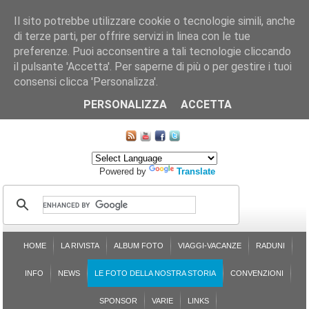
Il sito potrebbe utilizzare cookie o tecnologie simili, anche
di terze parti, per offrire servizi in linea con le tue
preferenze. Puoi acconsentire a tali tecnologie cliccando
il pulsante 'Accetta'. Per saperne di più o per gestire i tuoi
consensi clicca 'Personalizza'.
CHI SIAMO
LE SEZIONI
ASSICURGRANDA
SOSTENIBILITÀ DEL PLEINAIR
CONTATTI
ISCRIZIONE
L'AVVOCATO RISPONDE
SONDAGGI
PRENOTAZIONE
PERSONALIZZA
ACCETTA
MAPPA DEL SITO
Powered by
Translate
HOME
LA RIVISTA
ALBUM FOTO
VIAGGI-VACANZE
RADUNI
INFO
NEWS
LE FOTO DELLA NOSTRA STORIA
CONVENZIONI
SPONSOR
VARIE
LINKS