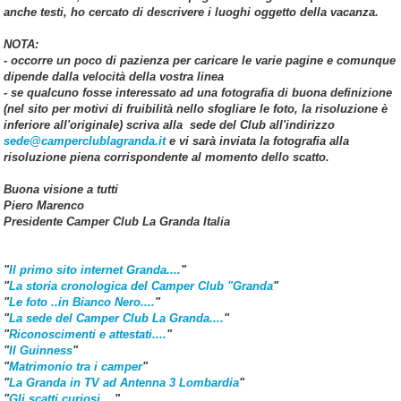
anche testi, ho cercato di descrivere i luoghi oggetto della vacanza.
NOTA:
- occorre un poco di pazienza per caricare le varie pagine e comunque
dipende dalla velocità della vostra linea
- se qualcuno fosse interessato ad una fotografia di buona definizione
(nel sito per motivi di fruibilità nello sfogliare le foto, la risoluzione è
inferiore all'originale) scriva alla sede del Club all'indirizzo
sede@camperclublagranda.it
e vi sarà inviata la fotografia alla
risoluzione piena corrispondente al momento dello scatto.
Buona visione a tutti
Piero Marenco
Presidente Camper Club La Granda Italia
"
Il primo sito internet Granda....
"
"
La storia cronologica del Camper Club "Granda
"
"
Le foto ..in Bianco Nero....
"
"
La sede del Camper Club La Granda....
"
"
Riconoscimenti e attestati....
"
"
Il Guinness
"
"
Matrimonio tra i camper
"
"
La Granda in TV ad Antenna 3 Lombardia
"
"
Gli scatti curiosi....
"