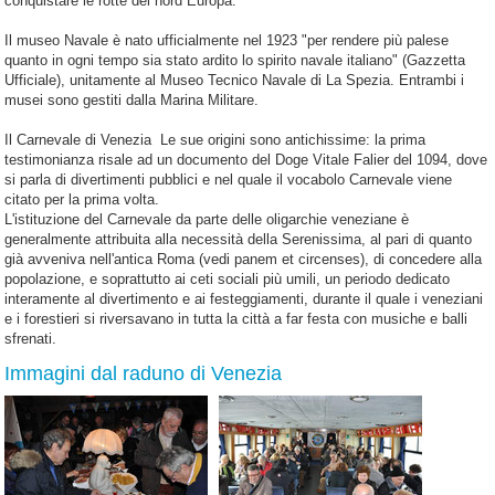
conquistare le rotte del nord Europa.
Il museo Navale è nato ufficialmente nel 1923 "per rendere più palese
quanto in ogni tempo sia stato ardito lo spirito navale italiano" (Gazzetta
Ufficiale), unitamente al Museo Tecnico Navale di La Spezia. Entrambi i
musei sono gestiti dalla Marina Militare.
Il Carnevale di Venezia Le sue origini sono antichissime: la prima
testimonianza risale ad un documento del Doge Vitale Falier del 1094, dove
si parla di divertimenti pubblici e nel quale il vocabolo Carnevale viene
citato per la prima volta.
L'istituzione del Carnevale da parte delle oligarchie veneziane è
generalmente attribuita alla necessità della Serenissima, al pari di quanto
già avveniva nell'antica Roma (vedi panem et circenses), di concedere alla
popolazione, e soprattutto ai ceti sociali più umili, un periodo dedicato
interamente al divertimento e ai festeggiamenti, durante il quale i veneziani
e i forestieri si riversavano in tutta la città a far festa con musiche e balli
sfrenati.
Immagini dal raduno di Venezia