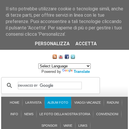
Il sito potrebbe utilizzare cookie o tecnologie simili, anche
di terze parti, per offrire servizi in linea con le tue
preferenze. Puoi acconsentire a tali tecnologie cliccando
il pulsante 'Accetta'. Per saperne di più o per gestire i tuoi
consensi clicca 'Personalizza'.
CHI SIAMO
LE SEZIONI
ASSICURGRANDA
SOSTENIBILITÀ DEL PLEINAIR
CONTATTI
ISCRIZIONE
L'AVVOCATO RISPONDE
SONDAGGI
PRENOTAZIONE
PERSONALIZZA
ACCETTA
MAPPA DEL SITO
Powered by
Translate
HOME
LA RIVISTA
ALBUM FOTO
VIAGGI-VACANZE
RADUNI
INFO
NEWS
LE FOTO DELLA NOSTRA STORIA
CONVENZIONI
SPONSOR
VARIE
LINKS