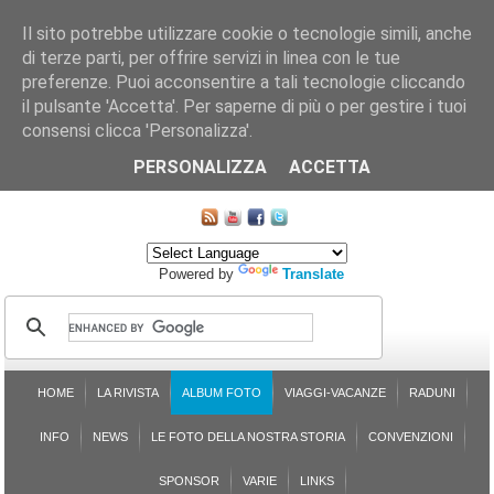
Il sito potrebbe utilizzare cookie o tecnologie simili, anche
di terze parti, per offrire servizi in linea con le tue
preferenze. Puoi acconsentire a tali tecnologie cliccando
il pulsante 'Accetta'. Per saperne di più o per gestire i tuoi
consensi clicca 'Personalizza'.
CHI SIAMO
LE SEZIONI
ASSICURGRANDA
SOSTENIBILITÀ DEL PLEINAIR
CONTATTI
ISCRIZIONE
L'AVVOCATO RISPONDE
SONDAGGI
PRENOTAZIONE
PERSONALIZZA
ACCETTA
MAPPA DEL SITO
Powered by
Translate
HOME
LA RIVISTA
ALBUM FOTO
VIAGGI-VACANZE
RADUNI
INFO
NEWS
LE FOTO DELLA NOSTRA STORIA
CONVENZIONI
SPONSOR
VARIE
LINKS