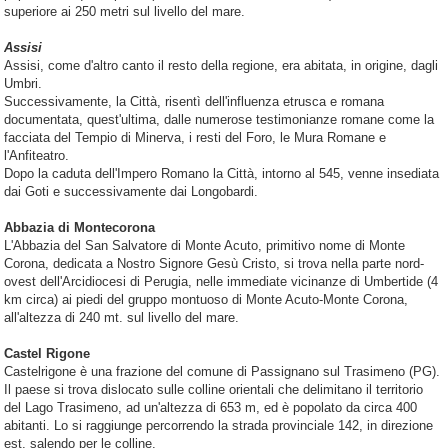
superiore ai 250 metri sul livello del mare.
Assisi
Assisi, come d'altro canto il resto della regione, era abitata, in origine, dagli
Umbri.
Successivamente, la Città, risentì dell'influenza etrusca e romana
documentata, quest'ultima, dalle numerose testimonianze romane come la
facciata del Tempio di Minerva, i resti del Foro, le Mura Romane e
l'Anfiteatro.
Dopo la caduta dell'Impero Romano la Città, intorno al 545, venne insediata
dai Goti e successivamente dai Longobardi.
Abbazia di Montecorona
L'Abbazia del San Salvatore di Monte Acuto, primitivo nome di Monte
Corona, dedicata a Nostro Signore Gesù Cristo, si trova nella parte nord-
ovest dell'Arcidiocesi di Perugia, nelle immediate vicinanze di Umbertide (4
km circa) ai piedi del gruppo montuoso di Monte Acuto-Monte Corona,
all'altezza di 240 mt. sul livello del mare.
Castel Rigone
Castelrigone è una frazione del comune di Passignano sul Trasimeno (PG).
Il paese si trova dislocato sulle colline orientali che delimitano il territorio
del Lago Trasimeno, ad un'altezza di 653 m, ed è popolato da circa 400
abitanti. Lo si raggiunge percorrendo la strada provinciale 142, in direzione
est, salendo per le colline.