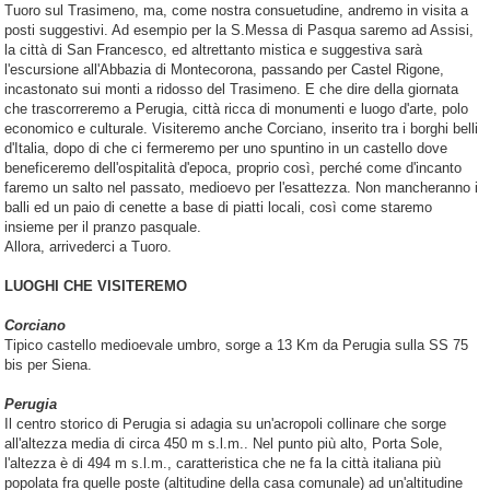
Tuoro sul Trasimeno, ma, come nostra consuetudine, andremo in visita a
posti suggestivi. Ad esempio per la S.Messa di Pasqua saremo ad Assisi,
la città di San Francesco, ed altrettanto mistica e suggestiva sarà
l'escursione all'Abbazia di Montecorona, passando per Castel Rigone,
incastonato sui monti a ridosso del Trasimeno. E che dire della giornata
che trascorreremo a Perugia, città ricca di monumenti e luogo d'arte, polo
economico e culturale. Visiteremo anche Corciano, inserito tra i borghi belli
d'Italia, dopo di che ci fermeremo per uno spuntino in un castello dove
beneficeremo dell'ospitalità d'epoca, proprio così, perché come d'incanto
faremo un salto nel passato, medioevo per l'esattezza. Non mancheranno i
balli ed un paio di cenette a base di piatti locali, così come staremo
insieme per il pranzo pasquale.
Allora, arrivederci a Tuoro.
LUOGHI CHE VISITEREMO
Corciano
Tipico castello medioevale umbro, sorge a 13 Km da Perugia sulla SS 75
bis per Siena.
Perugia
Il centro storico di Perugia si adagia su un'acropoli collinare che sorge
all'altezza media di circa 450 m s.l.m.. Nel punto più alto, Porta Sole,
l'altezza è di 494 m s.l.m., caratteristica che ne fa la città italiana più
popolata fra quelle poste (altitudine della casa comunale) ad un'altitudine