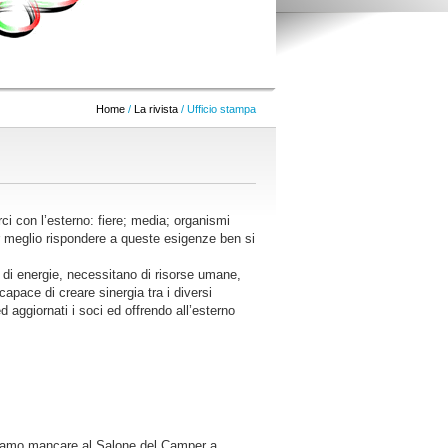
Home
/
La rivista
/ Ufficio stampa
rci con l’esterno: fiere; media; organismi
per meglio rispondere a queste esigenze ben si
di energie, necessitano di risorse umane,
apace di creare sinergia tra i diversi
 aggiornati i soci ed offrendo all’esterno
tevamo mancare al Salone del Camper a