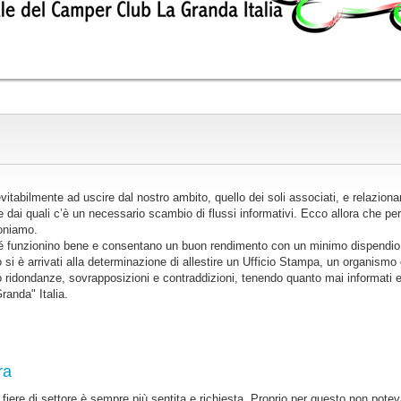
vitabilmente ad uscire dal nostro ambito, quello dei soli associati, e relaziona
rso e dai quali c’è un necessario scambio di flussi informativi. Ecco allora che 
poniamo.
ché funzionino bene e consentano un buon rendimento con un minimo dispendio 
i è arrivati alla determinazione di allestire un Ufficio Stampa, un organismo c
o ridondanze, sovrapposizioni e contraddizioni, tenendo quanto mai informati ed
anda" Italia.
ra
fiere di settore è sempre più sentita e richiesta. Proprio per questo non po