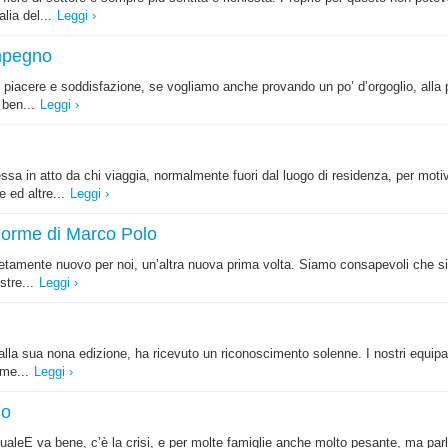
lia del...
Leggi ›
impegno
o piacere e soddisfazione, se vogliamo anche provando un po’ d’orgoglio, alla p
 ben...
Leggi ›
messa in atto da chi viaggia, normalmente fuori dal luogo di residenza, per mo
 ed altre...
Leggi ›
 orme di Marco Polo
tamente nuovo per noi, un’altra nuova prima volta. Siamo consapevoli che si t
stre...
Leggi ›
 alla sua nona edizione, ha ricevuto un riconoscimento solenne. I nostri equipag
ome...
Leggi ›
no
irtualeE va bene, c’è la crisi, e per molte famiglie anche molto pesante, ma 