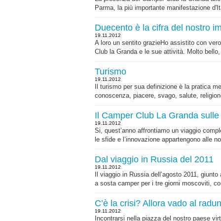
Parma, la più importante manifestazione d'Ita
Duecento è la cifra del nostro 
19.11.2012
A loro un sentito grazieHo assistito con ver
Club la Granda e le sue attività. Molto bello,
Turismo
19.11.2012
Il turismo per sua definizione è la pratica 
conoscenza, piacere, svago, salute, religione
Il Camper Club La Granda sulle
19.11.2012
Si, quest’anno affrontiamo un viaggio comple
le sfide e l’innovazione appartengono alle no
Dal viaggio in Russia del 2011
19.11.2012
Il viaggio in Russia dell’agosto 2011, giunto
a sosta camper per i tre giorni moscoviti, c
C’è la crisi? Allora vado al radu
19.11.2012
Incontrarsi nella piazza del nostro paese v