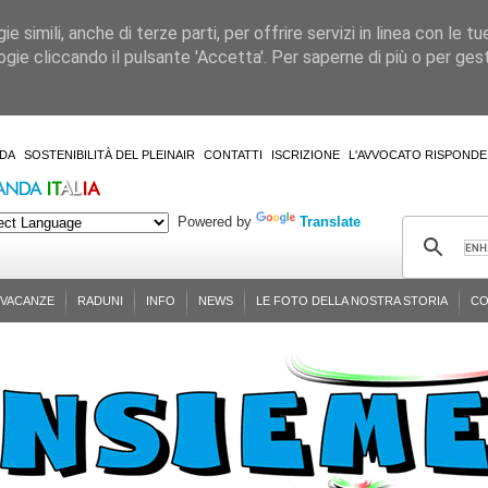
 simili, anche di terze parti, per offrire servizi in linea con le tu
gie cliccando il pulsante 'Accetta'. Per saperne di più o per gesti
DA
SOSTENIBILITÀ DEL PLEINAIR
CONTATTI
ISCRIZIONE
L'AVVOCATO RISPONDE
Powered by
Translate
-VACANZE
RADUNI
INFO
NEWS
LE FOTO DELLA NOSTRA STORIA
CO