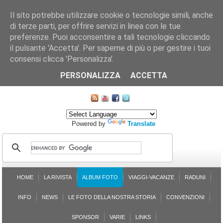
Il sito potrebbe utilizzare cookie o tecnologie simili, anche
di terze parti, per offrire servizi in linea con le tue
preferenze. Puoi acconsentire a tali tecnologie cliccando
il pulsante 'Accetta'. Per saperne di più o per gestire i tuoi
consensi clicca 'Personalizza'.
CHI SIAMO
LE SEZIONI
ASSICURGRANDA
SOSTENIBILITÀ DEL PLEINAIR
CONTATTI
ISCRIZIONE
L'AVVOCATO RISPONDE
SONDAGGI
PRENOTAZIONE
PERSONALIZZA
ACCETTA
MAPPA DEL SITO
Powered by
Translate
HOME
LA RIVISTA
ALBUM FOTO
VIAGGI-VACANZE
RADUNI
INFO
NEWS
LE FOTO DELLA NOSTRA STORIA
CONVENZIONI
SPONSOR
VARIE
LINKS