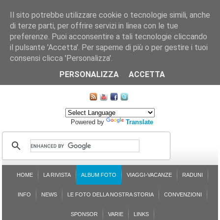
Il sito potrebbe utilizzare cookie o tecnologie simili, anche
di terze parti, per offrire servizi in linea con le tue
preferenze. Puoi acconsentire a tali tecnologie cliccando
il pulsante 'Accetta'. Per saperne di più o per gestire i tuoi
consensi clicca 'Personalizza'.
CHI SIAMO
LE SEZIONI
ASSICURGRANDA
SOSTENIBILITÀ DEL PLEINAIR
CONTATTI
ISCRIZIONE
L'AVVOCATO RISPONDE
SONDAGGI
PRENOTAZIONE
PERSONALIZZA
ACCETTA
MAPPA DEL SITO
Powered by
Translate
HOME
LA RIVISTA
ALBUM FOTO
VIAGGI-VACANZE
RADUNI
INFO
NEWS
LE FOTO DELLA NOSTRA STORIA
CONVENZIONI
SPONSOR
VARIE
LINKS