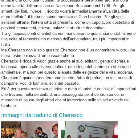
la pace che concluse i conflitti di successione del Monferrato, e ancora
come la città dell’armistizio di Napoleone Bonaparte nel 1796. Per gli
amanti dei libri, invece, il ricordo volerà immediatamente a”La città delle
mura stellate”: il fortunatissimo romanzo di Gina Lagorio. Per gli spiriti
sensibili all’arte, l’intera città si presenta come un capolavoro costellato di
preziosi monumenti, chiese, palazzi e strutture decorative.
Tra gli appassionati di antichità non mancheranno quanti siano stati almeno
una volta al famosissimo mercato dell’antiquariato, tra i più importanti in
Italia.
Ma Cherasco non è solo questo: Cherasco non è un contenitore vuoto, una
mera testimonianza di un passato che fu.
Cherasco è ricca di valori grazie anche ai suoi abitanti, gente discreta e
laboriosa, aperta alle diverse culture, rispettosa del patrimonio storico ed
ambientale, ma non per questo alienata dalle esigenze della vita moderna.
Cherasco è quindi atmosfera ammaliante, fatta di profumi, colori, suoni di
campane, voci di bambini, echi del passato.
Ed è per questo residenza di artisti e meta di turisti e curiosi; di imprenditori
che trovano, nella serenità di una passeggiata per il centro storico, un
momento di pausa dagli affari che si intrecciano nelle vivaci aziende del
territorio.
Immagini dal raduno di Cherasco