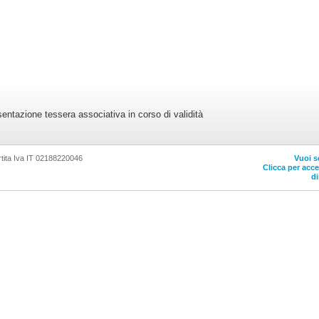
sentazione tessera associativa in corso di validità
tita Iva IT 02188220046
Vuoi s
Clicca per acc
di