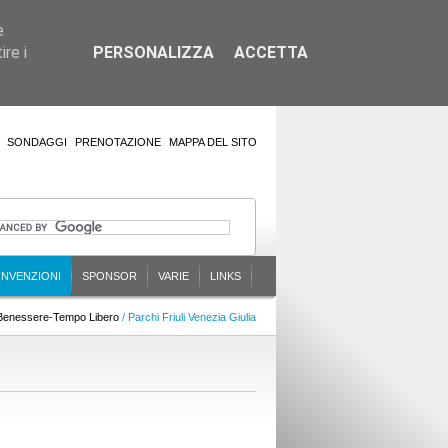
e
re i
PERSONALIZZA
ACCETTA
SONDAGGI
PRENOTAZIONE
MAPPA DEL SITO
NVENZIONI
SPONSOR
VARIE
LINKS
Benessere-Tempo Libero
/ Parchi Friuli Venezia Giulia