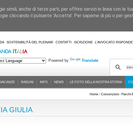
 simili, anche di terze parti, per offrire servizi in linea con le tu
gie cliccando il pulsante 'Accetta'. Per saperne di più o per gesti
DA
SOSTENIBILITÀ DEL PLEINAIR
CONTATTI
ISCRIZIONE
L'AVVOCATO RISPONDE
Powered by
Translate
-VACANZE
RADUNI
INFO
NEWS
LE FOTO DELLA NOSTRA STORIA
CO
Home
/
Convenzioni
/
Parchi-
IA GIULIA