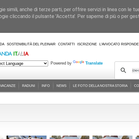
 simili, anche di terze parti, per offrire servizi in linea con le tu
gie cliccando il pulsante 'Accetta'. Per saperne di più o per gesti
DA
SOSTENIBILITÀ DEL PLEINAIR
CONTATTI
ISCRIZIONE
L'AVVOCATO RISPONDE
Powered by
Translate
-VACANZE
RADUNI
INFO
NEWS
LE FOTO DELLA NOSTRA STORIA
CO