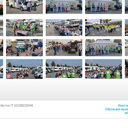
tita Iva IT 02188220046
Vuoi s
Clicca per acc
di