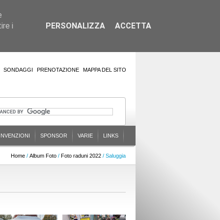
e
re i
PERSONALIZZA
ACCETTA
SONDAGGI
PRENOTAZIONE
MAPPA DEL SITO
NVENZIONI
SPONSOR
VARIE
LINKS
Home
/
Album Foto
/
Foto raduni 2022
/ Saluggia