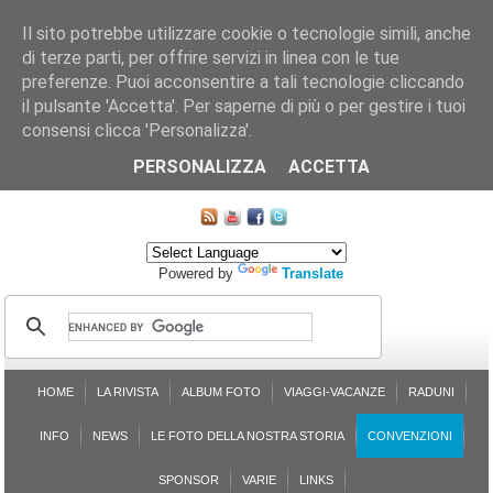
Il sito potrebbe utilizzare cookie o tecnologie simili, anche
di terze parti, per offrire servizi in linea con le tue
preferenze. Puoi acconsentire a tali tecnologie cliccando
il pulsante 'Accetta'. Per saperne di più o per gestire i tuoi
consensi clicca 'Personalizza'.
CHI SIAMO
LE SEZIONI
ASSICURGRANDA
SOSTENIBILITÀ DEL PLEINAIR
CONTATTI
ISCRIZIONE
L'AVVOCATO RISPONDE
SONDAGGI
PRENOTAZIONE
PERSONALIZZA
ACCETTA
MAPPA DEL SITO
Powered by
Translate
HOME
LA RIVISTA
ALBUM FOTO
VIAGGI-VACANZE
RADUNI
INFO
NEWS
LE FOTO DELLA NOSTRA STORIA
CONVENZIONI
SPONSOR
VARIE
LINKS