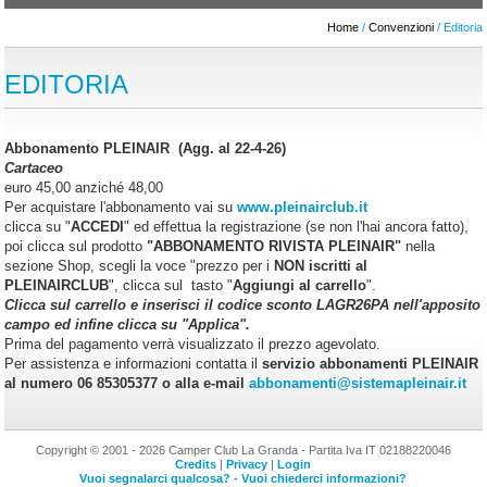
Home
/
Convenzioni
/ Editoria
EDITORIA
Abbonamento PLEINAIR (Agg. al 22-4-26)
Cartaceo
euro 45,00 anziché 48,00
Per acquistare l'abbonamento vai su
www.pleinairclub.it
clicca su "
ACCEDI
" ed effettua la registrazione (se non l'hai ancora fatto),
poi clicca sul prodotto
"ABBONAMENTO RIVISTA PLEINAIR"
nella
sezione Shop, scegli la voce "prezzo per i
NON iscritti al
PLEINAIRCLUB
", clicca sul tasto "
Aggiungi al carrello
".
Clicca sul carrello e inserisci il codice sconto LAGR26PA nell'apposito
campo ed infine clicca su "Applica".
Prima del pagamento verrà visualizzato il prezzo agevolato.
Per assistenza e informazioni contatta il
servizio abbonamenti PLEINAIR
al numero 06 85305377 o alla e-mail
abbonamenti@sistemapleinair.it
Copyright © 2001 - 2026 Camper Club La Granda - Partita Iva IT 02188220046
Credits
|
Privacy
|
Login
Vuoi segnalarci qualcosa? - Vuoi chiederci informazioni?