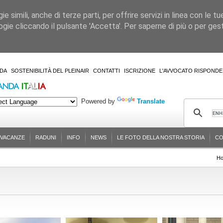
 simili, anche di terze parti, per offrire servizi in linea con le tu
gie cliccando il pulsante 'Accetta'. Per saperne di più o per gesti
DA
SOSTENIBILITÀ DEL PLEINAIR
CONTATTI
ISCRIZIONE
L'AVVOCATO RISPONDE
Powered by
Translate
-VACANZE
RADUNI
INFO
NEWS
LE FOTO DELLA NOSTRA STORIA
CO
H