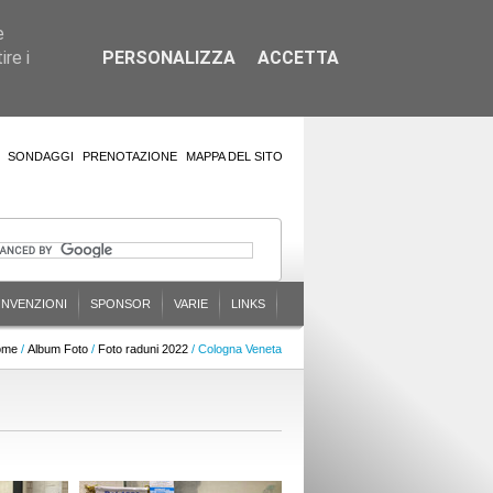
e
re i
PERSONALIZZA
ACCETTA
SONDAGGI
PRENOTAZIONE
MAPPA DEL SITO
NVENZIONI
SPONSOR
VARIE
LINKS
ome
/
Album Foto
/
Foto raduni 2022
/ Cologna Veneta