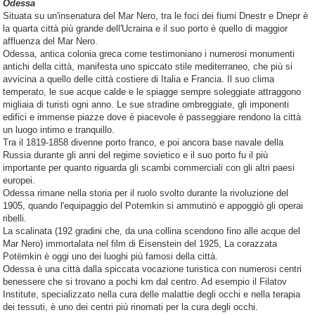
Odessa
Situata su un'insenatura del Mar Nero, tra le foci dei fiumi Dnestr e Dnepr è
la quarta città più grande dell'Ucraina e il suo porto è quello di maggior
affluenza del Mar Nero.
Odessa, antica colonia greca come testimoniano i numerosi monumenti
antichi della città, manifesta uno spiccato stile mediterraneo, che più si
avvicina a quello delle città costiere di Italia e Francia. Il suo clima
temperato, le sue acque calde e le spiagge sempre soleggiate attraggono
migliaia di turisti ogni anno. Le sue stradine ombreggiate, gli imponenti
edifici e immense piazze dove è piacevole è passeggiare rendono la città
un luogo intimo e tranquillo.
Tra il 1819-1858 divenne porto franco, e poi ancora base navale della
Russia durante gli anni del regime sovietico e il suo porto fu il più
importante per quanto riguarda gli scambi commerciali con gli altri paesi
europei.
Odessa rimane nella storia per il ruolo svolto durante la rivoluzione del
1905, quando l'equipaggio del Potemkin si ammutinò e appoggiò gli operai
ribelli.
La scalinata (192 gradini che, da una collina scendono fino alle acque del
Mar Nero) immortalata nel film di Eisenstein del 1925, La corazzata
Potëmkin è oggi uno dei luoghi più famosi della città.
Odessa è una città dalla spiccata vocazione turistica con numerosi centri
benessere che si trovano a pochi km dal centro. Ad esempio il Filatov
Institute, specializzato nella cura delle malattie degli occhi e nella terapia
dei tessuti, è uno dei centri più rinomati per la cura degli occhi.