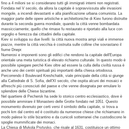
fino a 4 milioni se si considerano tutti gli immigrati interni non registrati.
Fondata nel V secolo, da allora la capitale è sopravvissuta alle invasioni
mongole, a incendi devastanti e alla pianificazione urbana comunista. La
maggior parte delle opere artistiche e architettoniche di Kiev furono distrutte
durante la seconda guerra mondiale, quando la città venne bombardata
massicciamente; quello che rimase fu restaurato e riportato alla luce con
orgoglio e fierezza dai cittadini della capitale.
Kiev si sviluppa su due livelli: la città nuova mostra ampi viali e immense
piazze, mentre la città vecchia è costruita sulle colline che sovrastano il
fiume Dnepr.
Numerosi e imponenti sono gli edifici che rendono la capitale dell'Europa
orientale una meta turistica di elevato richiamo culturale. In questo modo è
possibile spiegare perché Kiev oltre ad essere la culla della civiltà russa è
anche uno dei centri spirituali più importanti della chiesa ortodossa.
Percorrendo il Boulevard Kreshchatik, viale principale della città si giunge
alla Cattedrale di S. Sofia, dell'XI secolo, che ospita alcuni dei mosaici e
affreschi più conosciuti del paese e che venne disegnata per emulare lo
splendore delle Chiese bizantine.
Nel quartiere di Pechersk ha sede lo storico centro ecclesiastico, dove è
possibile ammirare il Monastero delle Grotte fondato nel 1051. Questo
monumento divenuto per certi versi il simbolo della capitale, si trova a
pochi km dal centro ed è costituito da numerose chiese che richiamano in
modo palese lo stile bizantino e da cunicoli sotterranei che custodiscono le
spoglie mummificate dei monaci.
La Chiesa di Mykola Prytysko, che risale al 1631, costituisce un ottimo