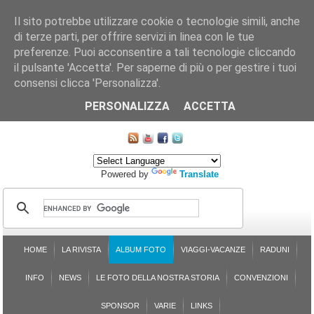
Il sito potrebbe utilizzare cookie o tecnologie simili, anche
di terze parti, per offrire servizi in linea con le tue
preferenze. Puoi acconsentire a tali tecnologie cliccando
il pulsante 'Accetta'. Per saperne di più o per gestire i tuoi
consensi clicca 'Personalizza'.
CHI SIAMO
LE SEZIONI
ASSICURGRANDA
SOSTENIBILITÀ DEL PLEINAIR
CONTATTI
ISCRIZIONE
L'AVVOCATO RISPONDE
SONDAGGI
PRENOTAZIONE
PERSONALIZZA
ACCETTA
MAPPA DEL SITO
Powered by
Translate
HOME
LA RIVISTA
ALBUM FOTO
VIAGGI-VACANZE
RADUNI
INFO
NEWS
LE FOTO DELLA NOSTRA STORIA
CONVENZIONI
SPONSOR
VARIE
LINKS