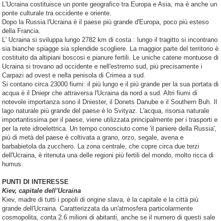
L'Ucraina costituisce un ponte geografico tra Europa e Asia, ma è anche un
ponte culturale tra occidente e oriente.
Dopo la Russia l'Ucraina è il paese più grande d'Europa, poco più esteso
della Francia.
L' Ucraina si sviluppa lungo 2782 km di costa : lungo il tragitto si incontrano
sia bianche spiagge sia splendide scogliere. La maggior parte del territorio è
costituito da altipiani boscosi e pianure fertili. Le uniche catene montuose di
Ucraina si trovano ad occidente e nell'estremo sud, più precisamente i
Carpazi ad ovest e nella penisola di Crimea a sud.
Si contano circa 23000 fiumi: il più lungo e il più grande per la sua portata di
acqua è il Dniepr che attraversa l'Ucraina da nord a sud. Altri fiumi di
notevole importanza sono il Dniester, il Donets Danube e il Southern Buh. Il
lago naturale più grande del paese è lo Svityaz. L'acqua, risorsa naturale
importantissima per il paese, viene utilizzata principalmente per i trasporti e
per la rete idroelettrica. Un tempo conosciuto come 'il paniere della Russia',
più di metà del paese è coltivata a grano, orzo, segale, avena e
barbabietola da zucchero. La zona centrale, che copre circa due terzi
dell'Ucraina, è ritenuta una delle regioni più fertili del mondo, molto ricca di
humus.
PUNTI DI INTERESSE
Kiev, capitale dell’Ucraina
Kiev, madre di tutti i popoli di origine slava, è la capitale e la città più
grande dell'Ucraina. Caratterizzata da un'atmosfera particolarmente
cosmopolita, conta 2.6 milioni di abitanti, anche se il numero di questi sale