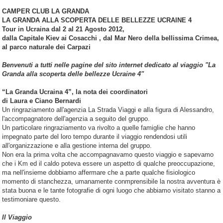
CAMPER CLUB LA GRANDA
LA GRANDA ALLA SCOPERTA DELLE BELLEZZE UCRAINE 4
Tour in Ucraina
dal 2 al 21 Agosto 2012
,
dalla Capitale Kiev ai Cosacchi ,
dal Mar Nero della bellissima Crimea,
al parco naturale dei Carpazi
Benvenuti a tutti nelle pagine del sito internet dedicato al viaggio "La
Granda alla scoperta delle bellezze Ucraine 4"
“La Granda Ucraina 4”, la nota dei coordinatori
di Laura e Ciano Bernardi
Un ringraziamento all'agenzia La Strada Viaggi e alla figura di Alessandro,
l'accompagnatore dell'agenzia a seguito del gruppo.
Un particolare ringraziamento va rivolto a quelle famiglie che hanno
impegnato parte del loro tempo durante il viaggio rendendosi utili
all'organizzazione e alla gestione interna del gruppo.
Non era la prima volta che accompagnavamo questo viaggio e sapevamo
che i Km ed il caldo poteva essere un aspetto di qualche preoccupazione,
ma nell'insieme dobbiamo affermare che a parte qualche fisiologico
momento di stanchezza, umanamente conmprensibile la nostra avventura è
stata buona e le tante fotografie di ogni luogo che abbiamo visitato stanno a
testimoniare questo.
Il Viaggio