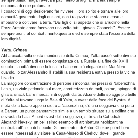
sempre pulita: magari aveva il pavimento di argilla, ma era sempre
cosparsa di erbe profumate.
I cosacchi di oggi desiderano far rivivere il loro spirito e tornare alle loro
comunità governate dagli anziani, con i ragazzi che stanno a casa e
imparano a coltivare la terra. "Dai figli ci si aspetta che si arruolino nella
Forze Armate come facevano una volta tutti i giovani Cosacchi". Essere
sempre pronti al combattimento:questa è ed è sempre stata l'essenza della
loro dignità.
Yalta, Crimea
Abbarbicata sulla costa meridionale della Crimea, Yalta passò sotto diverse
dominazioni prima di essere conquistata dalla Russia alla fine del XVIII
secolo. La città divenne la località balneare più elegante del Mar Nero
quando, lo zar Alessandro II stabilì la sua residenza estiva presso la vicina
Livadia.
La maggiore concentrazione di persone s'incontra nei pressi di Naberezhna
Lenia, un viale pedonale sul mare, caratterizzato da moli, palme, spiagge di
ghiaia, snack bar e mercatini di oggetti d'arte. Alcune delle spiagge più belle
di Yalta si trovano lungo la Baia di Yalta, a ovest della foce del Bystra. A
metà della baia e appena dietro a Naberezhna, c'è una seggiovia che porta
a Darsan, un punto panoramico simile a un tempio situato sulla collina che
sovrasta la baia. A nord-ovest della seggiovia, si trova la Cattedrale
Alexandr Nevsky, un bellissimo esempio di architettura neobizantina
costruita all'inizio del secolo. Gli ammiratori di Anton Chekov potrebbero
essere interessati a visitare la Casa-Museo di Chekov, dove il grande