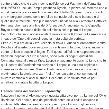
centro storico che è stato inserito nell'elenco dei Patrimoni dell'umanità
dell'UNESCO, include l'ampia ploshcha Rynok, la piazza del Mercato che è
attualmente la piazza meglio conservata di tutta l'Ucraina. I palazzi civili
che vi sorgono attorno sono un felice connubio dello stile barocco e di
quello rinascimentale. Non può mancare una visita alla Cattedrale Cattolica
Romana, che risale alla fine del XIV secolo. Al suo interno, la Cappella
Boyim contiene alcune delle più belle incisioni in pietra di Leopoli.
Per coloro che sono appassionati di musica lirica l'Orchestra Filarmonica e
il teatro dell'Opera di Leopoli sono la meta culturale perfetta.
Circa 2 km a est della Città Vecchia si trova il Museo di Architettura e Vita
Popolare all'aperto, dove sorgono un centinaio di fattorie, fucine, mulini a
vento, chiese e scuole di legno. Tutti questi edifici, che rappresentano le
tradizioni popolari di tutto il paese, sono pieni di oggetti quotidiani.
Contrariamente alla russa Kiev, Leopoli è tipicamente ucraina, tanto che fu
qui il centro dell'irredentismo nazionale. Leopoli è una città ospitale e
interessante da visitare. Mentre il palcoscenico culturale è in continuo
movimento e la storia avanza, i "relitti" del passato ci consentono di
rivivere centinaia di anni di storia. Ecco qual è un valido motivo per
affrettarsi a visitare la città di Leopoli.
L’antica patria dei Cosacchi, Zaporozhy
Nata con il nome di Alexandrovsk questa città divenne, tra la fine del XV e
l'inizio del XVI secolo, uno dei principali centri della civiltà cosacca e
simbolo della strenua resistenza di questo popolo contro gli invasori
stranieri. Le vere e proprie origini della città si possono invece far risalire