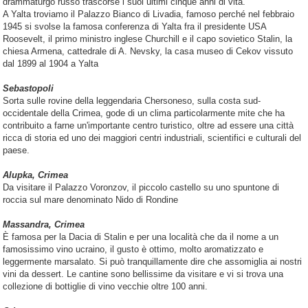
drammaturgo russo trascorse i suoi ultimi cinque anni di vita.
A Yalta troviamo il Palazzo Bianco di Livadia, famoso perché nel febbraio
1945 si svolse la famosa conferenza di Yalta fra il presidente USA
Roosevelt, il primo ministro inglese Churchill e il capo sovietico Stalin, la
chiesa Armena, cattedrale di A. Nevsky, la casa museo di Cekov vissuto
dal 1899 al 1904 a Yalta
Sebastopoli
Sorta sulle rovine della leggendaria Chersoneso, sulla costa sud-
occidentale della Crimea, gode di un clima particolarmente mite che ha
contribuito a farne un'importante centro turistico, oltre ad essere una città
ricca di storia ed uno dei maggiori centri industriali, scientifici e culturali del
paese.
Alupka, Crimea
Da visitare il Palazzo Voronzov, il piccolo castello su uno spuntone di
roccia sul mare denominato Nido di Rondine
Massandra, Crimea
È famosa per la Dacia di Stalin e per una località che da il nome a un
famosissimo vino ucraino, il gusto è ottimo, molto aromatizzato e
leggermente marsalato. Si può tranquillamente dire che assomiglia ai nostri
vini da dessert. Le cantine sono bellissime da visitare e vi si trova una
collezione di bottiglie di vino vecchie oltre 100 anni.