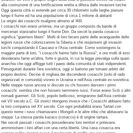
alla costruzione di una fortificazione eretta a difesa dalle invasioni turche.
Oggi questa città si estende per circa 30 chilometri sulle larghe pianure
lungo il fiume ed ha una popolazione di circa 1 milione di abitanti
Le origini dei cosacchi risalgono almeno al '400.
I cosacchi non erano un'etnia, ma un gruppo composto da bande di
mercenari stanziatisi lungo il fiume Don. Da secoli la parola cosacco
significa "guerriero libero". Molti di loro fecero parte delle avanguardie delle
legioni russe che colonizzarono la Siberia e che respinsero gli invasori
turchi conquistando il Caucaso e l'Asia centrale. Come sostengono la
maggior parte di loro, "i cosacchi hanno fatto la Russia"; e ora molti di essi
desiderano farne un'altra, forte e giusta, in cui la legge prevalga sulla quasi
anarchia che oggi affligge tutti i paesi della comunità di stati indipendenti.
Perseguitati durante l'era sovietica, oggi si battono per tornare arbitri del
proprio destino. Decine di migliaia dei discendenti cosacchi (solo di rado
organizzati in comunità) vivono in Ucraina e nell'Asia centrale ex-sovietica.
Nelle steppe russe ancora si discute su chi fossero davvero i primi
cosacchi: sembra che non fossero nemmeno russi. Forse erano Sciti o altri
nomadi guerrieri. Gli Sciti, popolo bellicoso, emigrarono dall'Asia centrale
nel VII secolo a.C. Gli storici ritengono invece che i Cosacchi abbiano fatto
la loro comparsa nel XV secolo. Con ogni probabilità erano Tartari:con
questo nome i russi chiamavano i Mongoli e le altre tribù che abitavano la
steppa. La stessa parola kazaco (cosacco) è di origine tartara.
Nei secoli passati i cosacchi possedevano loro territori e potevano
amministrare i loro affari con una certa libertà. Una casa cosacca era