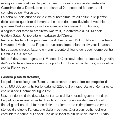
esempio di architettura del primo barocco ucraino congiuntamente alla
Cattedrale della Dormizione, che risale all'XI secolo ed è inserita nel
complesso del Monastero.
La zona più folcloristica della città si racchiude tra gli edifici e le piazze
dello storico quartiere dei mercanti e sede del porto fluviale, il vecchio
quartiere Podol dove è possibile ammirare la chiesa di St. Andrea,
disegnata dal famoso architetto Rastrelli, la cattedrale di St. Michele, il
Golden Gate, l'Università e il palazzo dell'Opera.
Immerso tra le colline panoramiche di Kiev a soli 12 km dal centro, si trova
il Museo di Architettura Popolare, un'occasione unica per rivivere il passato
tra cottage, chiese, fattorie e mulini a vento di legno dei secoli compresi tra
il XVII e il XX secolo.
Infine è doveroso segnalare il Museo di Chernobyl, che testimonia la gravità
dell'incidente nucleare avvenuto a pochi km di distanza da Kiev, sul confine
con la Bielorussia.
Leopoli (Lviv in ucraino)
Leopoli, il capoluogo dell'Ucraina occidentale, è una città cosmopolita di
circa 800.000 abitanti. Fu fondata nel 1256 dal principe Daniele Romanovic,
che le diede il nome del figlio Lev.
Uscita indenne dalle devastazioni urbane della seconda guerra mondiale,
Leopoli è un museo vivente di architettura occidentale dal periodo gotico
fino ai giorni nostri. Il fascino delle stradine strette e del pittoresco centro
storico distolgono l'attenzione dalla mostruosità di alcuni edifici dell'era
comunista e fanno di Leopoli una delle località più belle del paese. Il suo