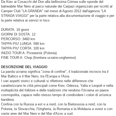
Da Kiev ai Cosacchi del Don alla bellissima Crimea sulle sponde del
balneabile Mar Nero al parco naturale dei Carpazi organizzato per iscritti al
Camper Club "LA GRANDA" nel mese di Agosto 2012 dall'agenzia "LA
STRADA VIAGGI" per la parte relativa alla documentazione di viaggio e per
la parte relativa ai servizi in loco
DURATA: 19 giorni
GIORNI DI SOSTA: 12
PERCORSO: 3460 km
TAPPA PIU' LUNGA: 590 km
TAPPA PIU' CORTA: 100 km
INIZIO TOUR A: Przeworsk (Polonia)
FINE TOUR A: Chop (frontiera ucraino-ungherese)
DESCRIZIONE DEL VIAGGIO
La parola ucraina significa "zona di confine", il tradizionale incrocio tra il
Mar Baltico e il Mar Nero, tra l'Europa e l'Asia.
I vari aspetti storici e culturali si riflettono nelle differenze che
caratterizzano le città principali come Kiev, Odessa, Yalta e Leopoli e nella
molteplicità del folklore e delle tradizioni che rendono l'Ucraina un paese
cosmopolita, capace nello stesso tempo di condividere i colori di un'unica
bandiera.
Confina con la Russia a est e a nord, con la Bielorussia a nord, con la
Polonia, la Slovacchia, l'Ungheria, la Romania e la Moldavia a ovest e con
vaste aree del Mar Nero e del Mar d'Azov a sud.