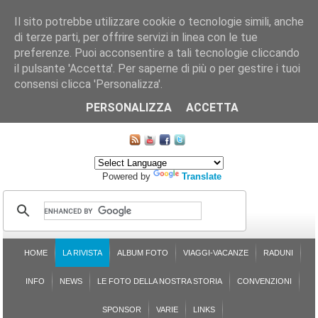
Il sito potrebbe utilizzare cookie o tecnologie simili, anche
di terze parti, per offrire servizi in linea con le tue
preferenze. Puoi acconsentire a tali tecnologie cliccando
il pulsante 'Accetta'. Per saperne di più o per gestire i tuoi
consensi clicca 'Personalizza'.
CHI SIAMO
LE SEZIONI
ASSICURGRANDA
SOSTENIBILITÀ DEL PLEINAIR
CONTATTI
ISCRIZIONE
L'AVVOCATO RISPONDE
SONDAGGI
PRENOTAZIONE
PERSONALIZZA
ACCETTA
MAPPA DEL SITO
Powered by
Translate
HOME
LA RIVISTA
ALBUM FOTO
VIAGGI-VACANZE
RADUNI
INFO
NEWS
LE FOTO DELLA NOSTRA STORIA
CONVENZIONI
SPONSOR
VARIE
LINKS