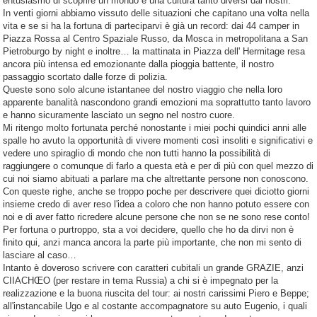
entusiasmo di scoprire un mondo e una cultura tanto diversi dai nostri.
In venti giorni abbiamo vissuto delle situazioni che capitano una volta nella
vita e se si ha la fortuna di parteciparvi è già un record: dai 44 camper in
Piazza Rossa al Centro Spaziale Russo, da Mosca in metropolitana a San
Pietroburgo by night e inoltre… la mattinata in Piazza dell' Hermitage resa
ancora più intensa ed emozionante dalla pioggia battente, il nostro
passaggio scortato dalle forze di polizia.
Queste sono solo alcune istantanee del nostro viaggio che nella loro
apparente banalità nascondono grandi emozioni ma soprattutto tanto lavoro
e hanno sicuramente lasciato un segno nel nostro cuore.
Mi ritengo molto fortunata perché nonostante i miei pochi quindici anni alle
spalle ho avuto la opportunità di vivere momenti così insoliti e significativi e
vedere uno spiraglio di mondo che non tutti hanno la possibilità di
raggiungere o comunque di farlo a questa età e per di più con quel mezzo di
cui noi siamo abituati a parlare ma che altrettante persone non conoscono.
Con queste righe, anche se troppo poche per descrivere quei diciotto giorni
insieme credo di aver reso l'idea a coloro che non hanno potuto essere con
noi e di aver fatto ricredere alcune persone che non se ne sono rese conto!
Per fortuna o purtroppo, sta a voi decidere, quello che ho da dirvi non è
finito qui, anzi manca ancora la parte più importante, che non mi sento di
lasciare al caso…
Intanto è doveroso scrivere con caratteri cubitali un grande GRAZIE, anzi
CIIACHŒO (per restare in tema Russia) a chi si è impegnato per la
realizzazione e la buona riuscita del tour: ai nostri carissimi Piero e Beppe;
all'instancabile Ugo e al costante accompagnatore su auto Eugenio, i quali