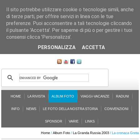
Il sito potrebbe utilizzare cookie o tecnologie simili, anche
di terze parti, per offrire servizi in linea con le tue
preferenze. Puoi acconsentire a tali tecnologie cliccando
il pulsante 'Accetta'. Per saperne di più o per gestire i tuoi
consensi clicca 'Personalizza'.
CHI SIAMO
LE SEZIONI
ASSICURGRANDA
SOSTENIBILITÀ DEL PLEINAIR
CONTATTI
ISCRIZIONE
L'AVVOCATO RISPONDE
SONDAGGI
PRENOTAZIONE
PERSONALIZZA
ACCETTA
MAPPA DEL SITO
HOME
LA RIVISTA
ALBUM FOTO
VIAGGI-VACANZE
RADUNI
INFO
NEWS
LE FOTO DELLA NOSTRA STORIA
CONVENZIONI
SPONSOR
VARIE
LINKS
Home
/
Album Foto
/
La Granda Russia 2003
/ La cronaca Greta