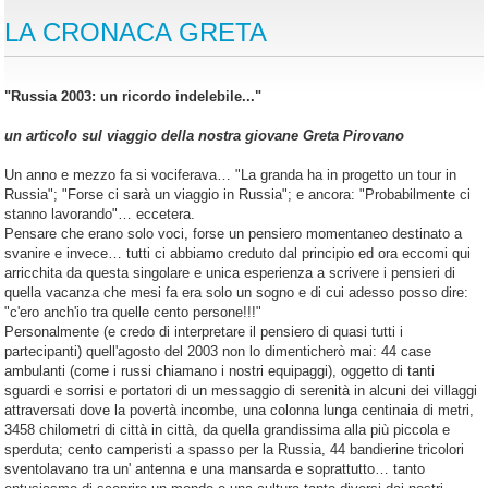
LA CRONACA GRETA
"Russia 2003: un ricordo indelebile..."
un articolo sul viaggio della nostra giovane Greta Pirovano
Un anno e mezzo fa si vociferava… "La granda ha in progetto un tour in
Russia"; "Forse ci sarà un viaggio in Russia"; e ancora: "Probabilmente ci
stanno lavorando"… eccetera.
Pensare che erano solo voci, forse un pensiero momentaneo destinato a
svanire e invece… tutti ci abbiamo creduto dal principio ed ora eccomi qui
arricchita da questa singolare e unica esperienza a scrivere i pensieri di
quella vacanza che mesi fa era solo un sogno e di cui adesso posso dire:
"c'ero anch'io tra quelle cento persone!!!"
Personalmente (e credo di interpretare il pensiero di quasi tutti i
partecipanti) quell'agosto del 2003 non lo dimenticherò mai: 44 case
ambulanti (come i russi chiamano i nostri equipaggi), oggetto di tanti
sguardi e sorrisi e portatori di un messaggio di serenità in alcuni dei villaggi
attraversati dove la povertà incombe, una colonna lunga centinaia di metri,
3458 chilometri di città in città, da quella grandissima alla più piccola e
sperduta; cento camperisti a spasso per la Russia, 44 bandierine tricolori
sventolavano tra un' antenna e una mansarda e soprattutto… tanto