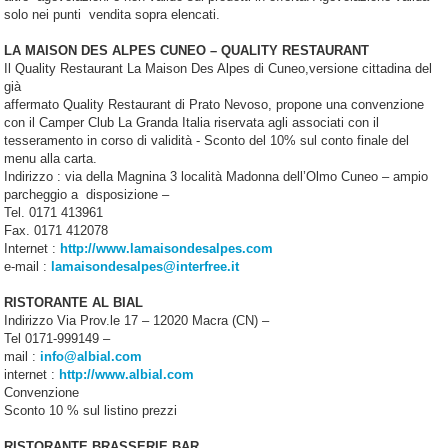
solo nei punti vendita sopra elencati.
LA MAISON DES ALPES CUNEO – QUALITY RESTAURANT
Il Quality Restaurant La Maison Des Alpes di Cuneo,versione cittadina del
già
affermato Quality Restaurant di Prato Nevoso, propone una convenzione
con il Camper Club La Granda Italia riservata agli associati con il
tesseramento in corso di validità - Sconto del 10% sul conto finale del
menu alla carta.
Indirizzo : via della Magnina 3 località Madonna dell’Olmo Cuneo – ampio
parcheggio a disposizione –
Tel. 0171 413961
Fax. 0171 412078
Internet :
http://www.lamaisondesalpes.com
e-mail :
lamaisondesalpes@interfree.it
RISTORANTE AL BIAL
Indirizzo Via Prov.le 17 – 12020 Macra (CN) –
Tel 0171-999149 –
mail :
info@albial.com
internet :
http://www.albial.com
Convenzione
Sconto 10 % sul listino prezzi
RISTORANTE BRASSERIE BAR