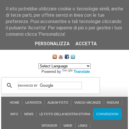
Il sito potrebbe utilizzare cookie o tecnologie simili, anche
di terze parti, per offrire servizi in linea con le tue
preferenze. Puoi acconsentire a tali tecnologie cliccando
il pulsante 'Accetta'. Per saperne di più o per gestire i tuoi
consensi clicca 'Personalizza'.
CHI SIAMO
LE SEZIONI
ASSICURGRANDA
SOSTENIBILITÀ DEL PLEINAIR
CONTATTI
ISCRIZIONE
L'AVVOCATO RISPONDE
SONDAGGI
PRENOTAZIONE
PERSONALIZZA
ACCETTA
MAPPA DEL SITO
Powered by
Translate
HOME
LA RIVISTA
ALBUM FOTO
VIAGGI-VACANZE
RADUNI
INFO
NEWS
LE FOTO DELLA NOSTRA STORIA
CONVENZIONI
SPONSOR
VARIE
LINKS