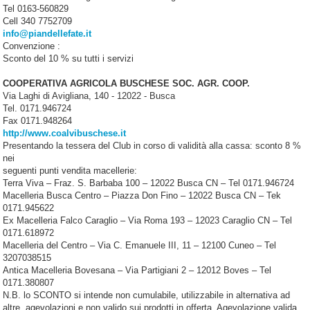
Tel 0163-560829
Cell 340 7752709
info@piandellefate.it
Convenzione :
Sconto del 10 % su tutti i servizi
COOPERATIVA AGRICOLA BUSCHESE SOC. AGR. COOP.
Via Laghi di Avigliana, 140 - 12022 - Busca
Tel. 0171.946724
Fax 0171.948264
http://www.coalvibuschese.it
Presentando la tessera del Club in corso di validità alla cassa: sconto 8 %
nei
seguenti punti vendita macellerie:
Terra Viva – Fraz. S. Barbaba 100 – 12022 Busca CN – Tel 0171.946724
Macelleria Busca Centro – Piazza Don Fino – 12022 Busca CN – Tek
0171.945622
Ex Macelleria Falco Caraglio – Via Roma 193 – 12023 Caraglio CN – Tel
0171.618972
Macelleria del Centro – Via C. Emanuele III, 11 – 12100 Cuneo – Tel
3207038515
Antica Macelleria Bovesana – Via Partigiani 2 – 12012 Boves – Tel
0171.380807
N.B. lo SCONTO si intende non cumulabile, utilizzabile in alternativa ad
altre agevolazioni e non valido sui prodotti in offerta. Agevolazione valida