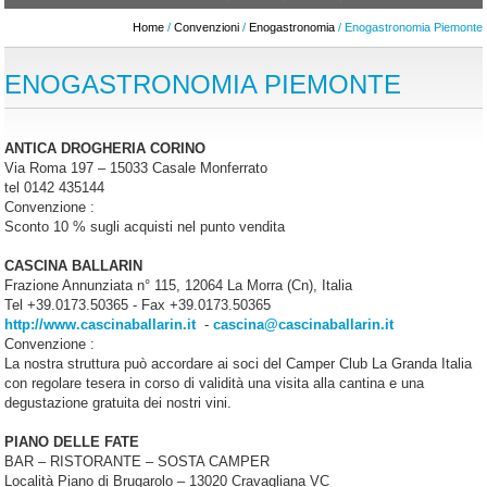
Home
/
Convenzioni
/
Enogastronomia
/ Enogastronomia Piemonte
ENOGASTRONOMIA PIEMONTE
ANTICA DROGHERIA CORINO
Via Roma 197 – 15033 Casale Monferrato
tel 0142 435144
Convenzione :
Sconto 10 % sugli acquisti nel punto vendita
CASCINA BALLARIN
Frazione Annunziata n° 115, 12064 La Morra (Cn), Italia
Tel +39.0173.50365 - Fax +39.0173.50365
http://www.cascinaballarin.it
-
cascina@cascinaballarin.it
Convenzione :
La nostra struttura può accordare ai soci del Camper Club La Granda Italia
con regolare tesera in corso di validità una visita alla cantina e una
degustazione gratuita dei nostri vini.
PIANO DELLE FATE
BAR – RISTORANTE – SOSTA CAMPER
Località Piano di Brugarolo – 13020 Cravagliana VC