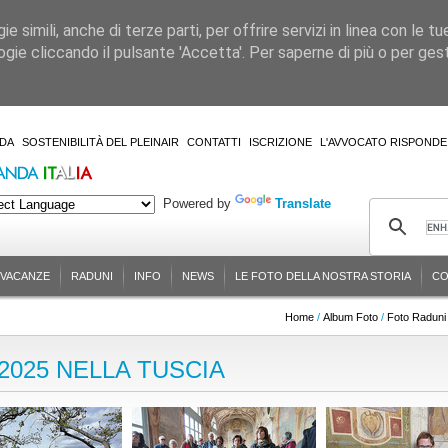
 simili, anche di terze parti, per offrire servizi in linea con le tu
gie cliccando il pulsante 'Accetta'. Per saperne di più o per gesti
DA
SOSTENIBILITÀ DEL PLEINAIR
CONTATTI
ISCRIZIONE
L'AVVOCATO RISPONDE
Powered by
Translate
-VACANZE
RADUNI
INFO
NEWS
LE FOTO DELLA NOSTRA STORIA
CO
Home
/
Album Foto
/
Foto Raduni 
2025 NELLA TUSCIA