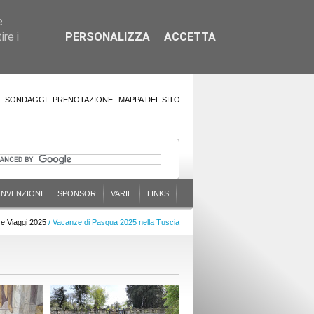
e
re i
PERSONALIZZA
ACCETTA
SONDAGGI
PRENOTAZIONE
MAPPA DEL SITO
NVENZIONI
SPONSOR
VARIE
LINKS
e Viaggi 2025
/ Vacanze di Pasqua 2025 nella Tuscia