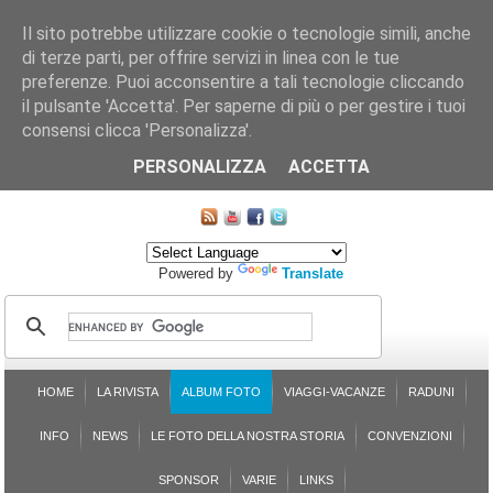
Il sito potrebbe utilizzare cookie o tecnologie simili, anche
di terze parti, per offrire servizi in linea con le tue
preferenze. Puoi acconsentire a tali tecnologie cliccando
il pulsante 'Accetta'. Per saperne di più o per gestire i tuoi
consensi clicca 'Personalizza'.
CHI SIAMO
LE SEZIONI
ASSICURGRANDA
SOSTENIBILITÀ DEL PLEINAIR
CONTATTI
ISCRIZIONE
L'AVVOCATO RISPONDE
SONDAGGI
PRENOTAZIONE
PERSONALIZZA
ACCETTA
MAPPA DEL SITO
Powered by
Translate
HOME
LA RIVISTA
ALBUM FOTO
VIAGGI-VACANZE
RADUNI
INFO
NEWS
LE FOTO DELLA NOSTRA STORIA
CONVENZIONI
SPONSOR
VARIE
LINKS