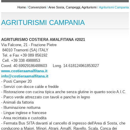
Home
/
Convenzioni
/
Aree Sosta, Campeggi, Agriturismi
/ Agriturismi Campania
AGRITURISMI CAMPANIA
AGRITURISMO COSTIERA AMALFITANA #2021
Via Falcone, 21 - Frazione Pietre
84010 Tramonti (SA) ITALY
Tel. e Fax +39 089 856192
Cell. +39 338 4988853
Coord. 40.69929186488603 Long. 14.618124961853027
www.costieraamalfitana.it
info@costieraamalfitana.it
- Posti Camper 20
- Servizi con docce calde e fredde
- Ristorazione con cucina tipica anche senza glutine in quanto socio A.I.C.
- Parco verde attrezzato con tavoli e panche in legno
- Animali da fattoria
- Illuminazione notturna
- Lingue inglese e francese
- Area recintata e custodita
- Fermata Bus SITA davanti al cancello di ingresso dell'Area di Sosta, che
conducono a Maiori, Minori, Atrani, Amalfi, Ravello, Scala, Conca dei