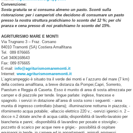
Convenzione:
Sosta gratuita se si consuma almeno un pasto. Sconti sulla
ristorazione: per i camperisti che decidono di consumare un pasto
presso la nostra struttura pratichiamo lo sconto del 12 %; per chi
pranza e cena presso di noi pratichiamo lo sconto del 15%.
AGRITURISMO MARE E MONTI
Via Trugnano 3 – Fraz. Corsano
84010 Tramonti (SA) Costiera Amalfitana
Tel. 089 876665
Cell 3406168643
Fax: 089 876665
E-mail:
info@agriturismomaremonti.it
Internet:
www.agriturismomaremonti.it
L´agricampeggio è situato tra il verde dei monti e l´azzurro del mare (7 km)
della costiera amalfitana, a breve distanza da Pompei,Capri, Sorrento,
Paestum e Reggia di Caserta. Esso è munito di area di sosta attrezzata per
camper e di piazzole per tende. lingue parlate: inglese, francese e
spagnolo. i servizi in dotazione all’area di sosta sono i seguenti: - area
munita di ingresso controllato (sbarra); -illuminazione notturna in piazzola; -
rifornimento acqua potabile; -allaccio elettrico 220 v.; -servizi igienici n. 2 –
docce n.2 dotate anche di acqua calda;-disponibilità di lavello-lavatoio per
biancheria e panni; -disponibilità di lavandino per posate e stoviglie;-
pozzetto di scarico per acque nere e grigie;- possibilità di ospitare
equipaggi in tende, in camere ed in appartamenti. animali ammessi.