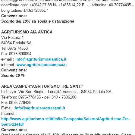
coordinate gps: +40°42'27.88 N- +14°38'14.22 E - Latitudine: 40.70774495 -
Longitudine: 14.63728361 "
Convenzione:
Sconto del 10% su sosta e ristorazione
AGRITURISMO AIA ANTICA
Via Fusara 4
84034 Padula SA
Tel 0975 74550
Fax 0975 890094
e-mail :
info@agriturismoaiantica.it
internet:
www.agriturismoaiantica.it
Convenzione:
Sconto 10 %
AREA CAMPER"AGRITURISMO TRE SANTI"
Indirizzo: Via San Biagio - Località Vascella - 84034 Padula SA
Telefono: 0975-778435 - cell 340 - 7336100
Fax 0975-778435
E-mail:
info@agriturismotresanti.it
Internet:
http://www.agriturismo.st/it/Italia/Campania/Salerno/Agriturismo-Tre-
Santi-21418/
Convenzione: