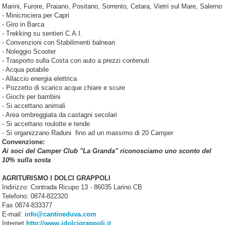
Marini, Furore, Praiano, Positano, Sorrento, Cetara, Vietri sul Mare, Salerno
- Minicrociera per Capri
- Giro in Barca
- Trekking su sentieri C.A.I.
- Convenzioni con Stabilimenti balneari
- Noleggio Scooter
- Trasporto sulla Costa con auto a prezzi contenuti
- Acqua potabile
- Allaccio energia elettrica
- Pozzetto di scarico acque chiare e scure
- Giochi per bambini
- Si accettano animali
- Area ombreggiata da castagni secolari
- Si accettano roulotte e tende
- Si organizzano Raduni fino ad un massimo di 20 Camper
Convenzione:
Ai soci del Camper Club "La Granda" riconosciamo uno sconto del
10% sulla sosta
AGRITURISMO I DOLCI GRAPPOLI
Indirizzo: Contrada Ricupo 13 - 86035 Larino CB
Telefono: 0874-822320
Fax 0874-833377
E-mail:
info@cantineduva.com
Internet
http://www.idolcigrappoli.it