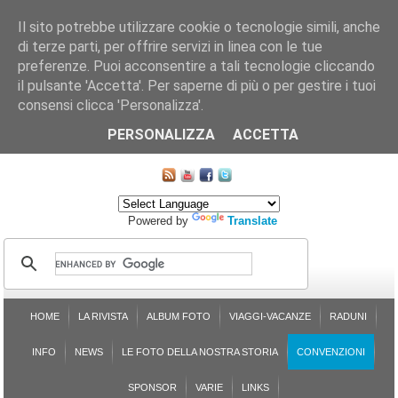
Il sito potrebbe utilizzare cookie o tecnologie simili, anche
di terze parti, per offrire servizi in linea con le tue
preferenze. Puoi acconsentire a tali tecnologie cliccando
il pulsante 'Accetta'. Per saperne di più o per gestire i tuoi
consensi clicca 'Personalizza'.
CHI SIAMO
LE SEZIONI
ASSICURGRANDA
SOSTENIBILITÀ DEL PLEINAIR
CONTATTI
ISCRIZIONE
L'AVVOCATO RISPONDE
SONDAGGI
PRENOTAZIONE
PERSONALIZZA
ACCETTA
MAPPA DEL SITO
Powered by
Translate
HOME
LA RIVISTA
ALBUM FOTO
VIAGGI-VACANZE
RADUNI
INFO
NEWS
LE FOTO DELLA NOSTRA STORIA
CONVENZIONI
SPONSOR
VARIE
LINKS