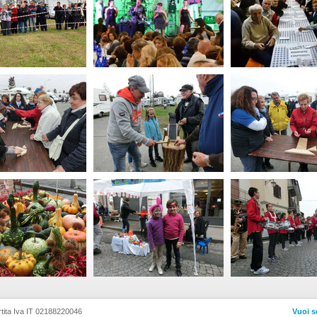
tita Iva IT 02188220046
Vuoi s