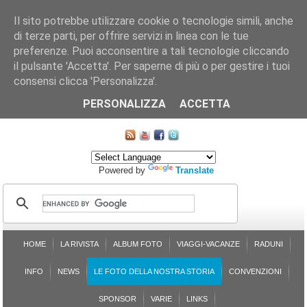
Il sito potrebbe utilizzare cookie o tecnologie simili, anche
di terze parti, per offrire servizi in linea con le tue
preferenze. Puoi acconsentire a tali tecnologie cliccando
il pulsante 'Accetta'. Per saperne di più o per gestire i tuoi
consensi clicca 'Personalizza'.
CHI SIAMO
LE SEZIONI
ASSICURGRANDA
SOSTENIBILITÀ DEL PLEINAIR
CONTATTI
ISCRIZIONE
L'AVVOCATO RISPONDE
SONDAGGI
PRENOTAZIONE
PERSONALIZZA
ACCETTA
MAPPA DEL SITO
Powered by
Translate
HOME
LA RIVISTA
ALBUM FOTO
VIAGGI-VACANZE
RADUNI
INFO
NEWS
LE FOTO DELLA NOSTRA STORIA
CONVENZIONI
SPONSOR
VARIE
LINKS