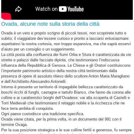
Ovada, alcune note sulla storia della città
Ovada è un vero e proprio scrigno di piccoli tesori, non scoprirete tutto e
subito; il viaggiatore dev’essere curioso e pronto a lasciarsi entusiasmare:
aspettatevi la nostra cortesia, non troppo espansiva, ma che saprà esservi
d’aiuto per un consiglio o un suggerimento.
La città posta alla confluenza dei fiumi Orba e Stura è caratterizzata da vie
strette e palazzi dalle facciate dipinte, che testimoniano l’indiscussa
influenza della Repubblica di Genova. Le Chiese e gli Oratori costituiscono
l’importante patrimonio artistico della nostra città testimoniato dalla
presenza di opere di assoluto rilievo dello scultore Anton Maria Maragliano
e dell’Archittetto Alessandro Antonelli.
Intorno è presente un territorio di impagabile bellezza caratterizzato da
boschi ricchi di funghi, castagne e tartufo Bianco, che fanno da corona alle
colline e ai caratteristici borghi dell’Ovadese: vai alla scoperta di Castelli e
Torri Medievali che testimoniano il retaggio nobile e la ricchezza che ne
fece terra ambita di conquista.
Ogni paese custodisce una tradizione specifica.
Ovada viene citata, per la prima volta, in un documento del 991 con il
termine Ovaga.
Per la sua posizione strategica e le sue colline fertili e generose, fu sempre