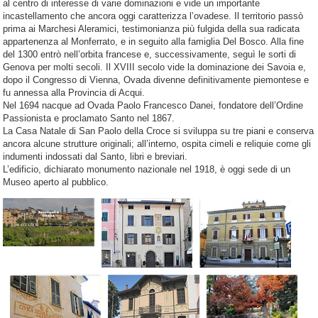
al centro di interesse di varie dominazioni e vide un importante
incastellamento che ancora oggi caratterizza l’ovadese. Il territorio passò
prima ai Marchesi Aleramici, testimonianza più fulgida della sua radicata
appartenenza al Monferrato, e in seguito alla famiglia Del Bosco. Alla fine
del 1300 entrò nell’orbita francese e, successivamente, seguì le sorti di
Genova per molti secoli. Il XVIII secolo vide la dominazione dei Savoia e,
dopo il Congresso di Vienna, Ovada divenne definitivamente piemontese e
fu annessa alla Provincia di Acqui.
Nel 1694 nacque ad Ovada Paolo Francesco Danei, fondatore dell’Ordine
Passionista e proclamato Santo nel 1867.
La Casa Natale di San Paolo della Croce si sviluppa su tre piani e conserva
ancora alcune strutture originali; all’interno, ospita cimeli e reliquie come gli
indumenti indossati dal Santo, libri e breviari.
L’edificio, dichiarato monumento nazionale nel 1918, è oggi sede di un
Museo aperto al pubblico.