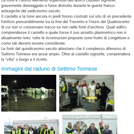
La torre è l’ultimo elemento superstite dell’antico castello signorile,
gravemente danneggiato e forse distrutto durante le guerre franco-
asburgiche del sedicesimo secolo.
Il castello e la torre ancora in piedi furono costruiti sul sito di un precedente
fortilizio presumibilmente tra la fine del Trecento e l’inizio del Quattrocento
di cui non si conservano tracce se non nelle fonti d’archivio. Quali edifici
comprendesse il castello e quale fosse il suo assetto planimetrico non è
attualmente noto: tutte le ricostruzioni proposte sono frutto di congetture e
come tali devono essere considerate.
Le fonti del quindicesimo secolo attestano che il complesso difensivo di
Settimo Torinese era assai ampio. Oltre al castello signorile, comprendeva
la “villa” o borgo e il ricetto.
Immagini dal raduno di Settimo Torinese