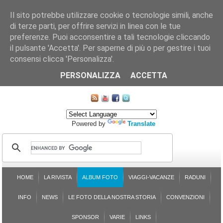
Il sito potrebbe utilizzare cookie o tecnologie simili, anche
di terze parti, per offrire servizi in linea con le tue
preferenze. Puoi acconsentire a tali tecnologie cliccando
il pulsante 'Accetta'. Per saperne di più o per gestire i tuoi
consensi clicca 'Personalizza'.
CHI SIAMO
LE SEZIONI
ASSICURGRANDA
SOSTENIBILITÀ DEL PLEINAIR
CONTATTI
ISCRIZIONE
L'AVVOCATO RISPONDE
SONDAGGI
PRENOTAZIONE
PERSONALIZZA
ACCETTA
MAPPA DEL SITO
Powered by
Translate
HOME
LA RIVISTA
ALBUM FOTO
VIAGGI-VACANZE
RADUNI
INFO
NEWS
LE FOTO DELLA NOSTRA STORIA
CONVENZIONI
SPONSOR
VARIE
LINKS