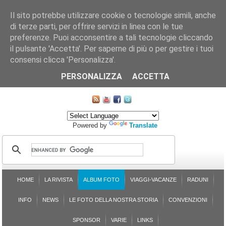
Il sito potrebbe utilizzare cookie o tecnologie simili, anche
di terze parti, per offrire servizi in linea con le tue
preferenze. Puoi acconsentire a tali tecnologie cliccando
il pulsante 'Accetta'. Per saperne di più o per gestire i tuoi
consensi clicca 'Personalizza'.
CHI SIAMO
LE SEZIONI
ASSICURGRANDA
SOSTENIBILITÀ DEL PLEINAIR
CONTATTI
ISCRIZIONE
L'AVVOCATO RISPONDE
SONDAGGI
PRENOTAZIONE
PERSONALIZZA
ACCETTA
MAPPA DEL SITO
Powered by
Translate
HOME
LA RIVISTA
ALBUM FOTO
VIAGGI-VACANZE
RADUNI
INFO
NEWS
LE FOTO DELLA NOSTRA STORIA
CONVENZIONI
SPONSOR
VARIE
LINKS