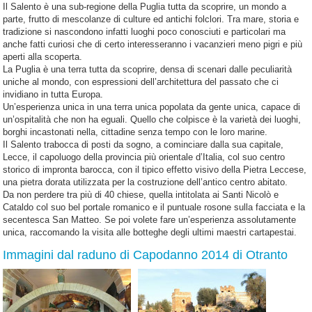
Il Salento è una sub-regione della Puglia tutta da scoprire, un mondo a
parte, frutto di mescolanze di culture ed antichi folclori. Tra mare, storia e
tradizione si nascondono infatti luoghi poco conosciuti e particolari ma
anche fatti curiosi che di certo interesseranno i vacanzieri meno pigri e più
aperti alla scoperta.
La Puglia è una terra tutta da scoprire, densa di scenari dalle peculiarità
uniche al mondo, con espressioni dell’architettura del passato che ci
invidiano in tutta Europa.
Un’esperienza unica in una terra unica popolata da gente unica, capace di
un’ospitalità che non ha eguali. Quello che colpisce è la varietà dei luoghi,
borghi incastonati nella, cittadine senza tempo con le loro marine.
Il Salento trabocca di posti da sogno, a cominciare dalla sua capitale,
Lecce, il capoluogo della provincia più orientale d’Italia, col suo centro
storico di impronta barocca, con il tipico effetto visivo della Pietra Leccese,
una pietra dorata utilizzata per la costruzione dell’antico centro abitato.
Da non perdere tra più di 40 chiese, quella intitolata ai Santi Nicolò e
Cataldo col suo bel portale romanico e il puntuale rosone sulla facciata e la
secentesca San Matteo. Se poi volete fare un’esperienza assolutamente
unica, raccomando la visita alle botteghe degli ultimi maestri cartapestai.
Immagini dal raduno di Capodanno 2014 di Otranto