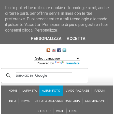
Il sito potrebbe utilizzare cookie o tecnologie simili, anche
di terze parti, per offrire servizi in linea con le tue
preferenze. Puoi acconsentire a tali tecnologie cliccando
il pulsante 'Accetta'. Per saperne di più o per gestire i tuoi
consensi clicca 'Personalizza'.
CHI SIAMO
LE SEZIONI
ASSICURGRANDA
SOSTENIBILITÀ DEL PLEINAIR
CONTATTI
ISCRIZIONE
L'AVVOCATO RISPONDE
SONDAGGI
PRENOTAZIONE
PERSONALIZZA
ACCETTA
MAPPA DEL SITO
Powered by
Translate
HOME
LA RIVISTA
ALBUM FOTO
VIAGGI-VACANZE
RADUNI
INFO
NEWS
LE FOTO DELLA NOSTRA STORIA
CONVENZIONI
SPONSOR
VARIE
LINKS