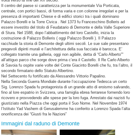
volta verso la fine del XII secolo.
Il centro del paese si caratterizza per la monumentale Via Porticata,
centrale, con portici bassi, di forma varia e con colonne irregolari e per la
presenza di importanti Chiese e di edifici storici tra i quali dominano
Palazzo Borelli e la Torre Civica . Nel 1373 fu Franceschino Bolleris ad
essere investito del titolo di Feudatario di Demonte e della Valle Superiore
di Stura. Nel 1588, dopo l’abbattimento del loro Castello, inizia la
costruzione di Palazzo Bolleris ( oggi Palazzo Borelli ). Il Palazzo
racchiude la storia di Demonte degli ultimi secoli. Le sue sale presentano
pregevoli dipinti murali e l’architettura della sua facciata è barocca. E’
collegato tramite una galleria, oggi non agibile, detta di “Carlo Alberto””
all’attiguo parco che sorge dove prima c’era il Castello. Il Re Carlo Alberto
di Savoia fu ospite varie volte del Conte Giacinto Borelli che fu, tra l’altro, il
secondo firmatario dello Statuto Albertino.
Nel Settecento fu fortificato da Alessandro Vittorio Papalino.
Nella Seconda Guerra Mondiale durante l’occupazione Tedesca un certo
Sig. Lorenzo Spada fu protagonista di un grande atto di eroismo salvando,
fino al lore espatrio in Svizzera, una famiglia ebrea ferrarese fornendo loro
ricovero e provvedendo alle spese per la loro fuga. Arrestato dai nazisti fu
giustiziato nella Piazza che oggi porta il Suo Nome. Nel Novembre 1974
l’Istituto Yad Vashem di Gerusalemme ha conferito a Lorenzo Spada l’alta
onorificenza dei “Giusti fra le Nazioni”
Immagini dal raduno di Demonte