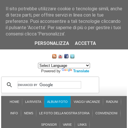
Il sito potrebbe utilizzare cookie o tecnologie simili, anche
di terze parti, per offrire servizi in linea con le tue
preferenze. Puoi acconsentire a tali tecnologie cliccando
il pulsante 'Accetta'. Per saperne di più o per gestire i tuoi
consensi clicca 'Personalizza'.
CHI SIAMO
LE SEZIONI
ASSICURGRANDA
SOSTENIBILITÀ DEL PLEINAIR
CONTATTI
ISCRIZIONE
L'AVVOCATO RISPONDE
SONDAGGI
PRENOTAZIONE
PERSONALIZZA
ACCETTA
MAPPA DEL SITO
Powered by
Translate
HOME
LA RIVISTA
ALBUM FOTO
VIAGGI-VACANZE
RADUNI
INFO
NEWS
LE FOTO DELLA NOSTRA STORIA
CONVENZIONI
SPONSOR
VARIE
LINKS