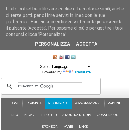
Il sito potrebbe utilizzare cookie o tecnologie simili, anche
di terze parti, per offrire servizi in linea con le tue
preferenze. Puoi acconsentire a tali tecnologie cliccando
il pulsante 'Accetta'. Per saperne di più o per gestire i tuoi
consensi clicca 'Personalizza'.
CHI SIAMO
LE SEZIONI
ASSICURGRANDA
SOSTENIBILITÀ DEL PLEINAIR
CONTATTI
ISCRIZIONE
L'AVVOCATO RISPONDE
SONDAGGI
PRENOTAZIONE
PERSONALIZZA
ACCETTA
MAPPA DEL SITO
Powered by
Translate
HOME
LA RIVISTA
ALBUM FOTO
VIAGGI-VACANZE
RADUNI
INFO
NEWS
LE FOTO DELLA NOSTRA STORIA
CONVENZIONI
SPONSOR
VARIE
LINKS