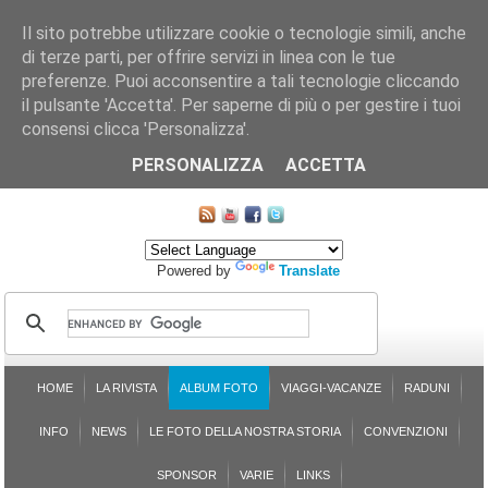
Il sito potrebbe utilizzare cookie o tecnologie simili, anche
di terze parti, per offrire servizi in linea con le tue
preferenze. Puoi acconsentire a tali tecnologie cliccando
il pulsante 'Accetta'. Per saperne di più o per gestire i tuoi
consensi clicca 'Personalizza'.
CHI SIAMO
LE SEZIONI
ASSICURGRANDA
SOSTENIBILITÀ DEL PLEINAIR
CONTATTI
ISCRIZIONE
L'AVVOCATO RISPONDE
SONDAGGI
PRENOTAZIONE
PERSONALIZZA
ACCETTA
MAPPA DEL SITO
Powered by
Translate
HOME
LA RIVISTA
ALBUM FOTO
VIAGGI-VACANZE
RADUNI
INFO
NEWS
LE FOTO DELLA NOSTRA STORIA
CONVENZIONI
SPONSOR
VARIE
LINKS