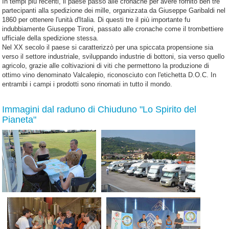
In tempi più recenti, il paese passò alle cronache per avere fornito ben tre
partecipanti alla spedizione dei mille, organizzata da Giuseppe Garibaldi nel
1860 per ottenere l'unità d'Italia. Di questi tre il più importante fu
indubbiamente Giuseppe Tironi, passato alle cronache come il trombettiere
ufficiale della spedizione stessa.
Nel XX secolo il paese si caratterizzò per una spiccata propensione sia
verso il settore industriale, sviluppando industrie di bottoni, sia verso quello
agricolo, grazie alle coltivazioni di viti che permettono la produzione di
ottimo vino denominato Valcalepio, riconosciuto con l'etichetta D.O.C. In
entrambi i campi i prodotti sono rinomati in tutto il mondo.
Immagini dal raduno di Chiuduno "Lo Spirito del
Pianeta"