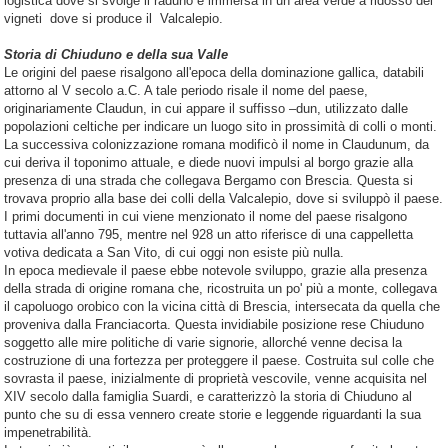
logistica dove si svolge il raduno è immersa in un area verde a ridosso dei
vigneti dove si produce il Valcalepio.
Storia di Chiuduno e della sua Valle
Le origini del paese risalgono all'epoca della dominazione gallica, databili
attorno al V secolo a.C. A tale periodo risale il nome del paese,
originariamente Claudun, in cui appare il suffisso –dun, utilizzato dalle
popolazioni celtiche per indicare un luogo sito in prossimità di colli o monti.
La successiva colonizzazione romana modificò il nome in Claudunum, da
cui deriva il toponimo attuale, e diede nuovi impulsi al borgo grazie alla
presenza di una strada che collegava Bergamo con Brescia. Questa si
trovava proprio alla base dei colli della Valcalepio, dove si sviluppò il paese.
I primi documenti in cui viene menzionato il nome del paese risalgono
tuttavia all'anno 795, mentre nel 928 un atto riferisce di una cappelletta
votiva dedicata a San Vito, di cui oggi non esiste più nulla.
In epoca medievale il paese ebbe notevole sviluppo, grazie alla presenza
della strada di origine romana che, ricostruita un po' più a monte, collegava
il capoluogo orobico con la vicina città di Brescia, intersecata da quella che
proveniva dalla Franciacorta. Questa invidiabile posizione rese Chiuduno
soggetto alle mire politiche di varie signorie, allorché venne decisa la
costruzione di una fortezza per proteggere il paese. Costruita sul colle che
sovrasta il paese, inizialmente di proprietà vescovile, venne acquisita nel
XIV secolo dalla famiglia Suardi, e caratterizzò la storia di Chiuduno al
punto che su di essa vennero create storie e leggende riguardanti la sua
impenetrabilità.