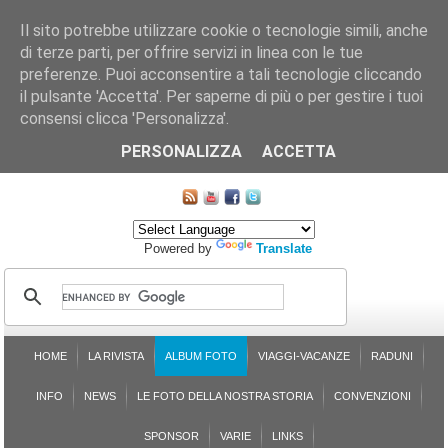
Il sito potrebbe utilizzare cookie o tecnologie simili, anche
di terze parti, per offrire servizi in linea con le tue
preferenze. Puoi acconsentire a tali tecnologie cliccando
il pulsante 'Accetta'. Per saperne di più o per gestire i tuoi
consensi clicca 'Personalizza'.
CHI SIAMO
LE SEZIONI
ASSICURGRANDA
SOSTENIBILITÀ DEL PLEINAIR
CONTATTI
ISCRIZIONE
L'AVVOCATO RISPONDE
SONDAGGI
PRENOTAZIONE
PERSONALIZZA
ACCETTA
MAPPA DEL SITO
Powered by
Translate
HOME
LA RIVISTA
ALBUM FOTO
VIAGGI-VACANZE
RADUNI
INFO
NEWS
LE FOTO DELLA NOSTRA STORIA
CONVENZIONI
SPONSOR
VARIE
LINKS