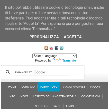
Il sito potrebbe utilizzare cookie o tecnologie simili, anche
di terze parti, per offrire servizi in linea con le tue
preferenze. Puoi acconsentire a tali tecnologie cliccando
il pulsante 'Accetta'. Per saperne di più o per gestire i tuoi
consensi clicca 'Personalizza'.
CHI SIAMO
LE SEZIONI
ASSICURGRANDA
SOSTENIBILITÀ DEL PLEINAIR
CONTATTI
ISCRIZIONE
L'AVVOCATO RISPONDE
SONDAGGI
PRENOTAZIONE
PERSONALIZZA
ACCETTA
MAPPA DEL SITO
Powered by
Translate
HOME
LA RIVISTA
ALBUM FOTO
VIAGGI-VACANZE
RADUNI
INFO
NEWS
LE FOTO DELLA NOSTRA STORIA
CONVENZIONI
SPONSOR
VARIE
LINKS