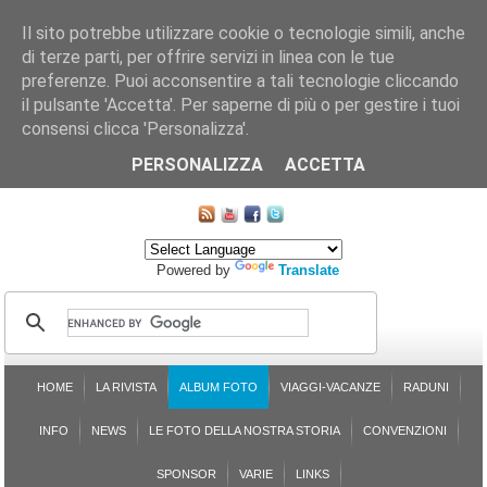
Il sito potrebbe utilizzare cookie o tecnologie simili, anche
di terze parti, per offrire servizi in linea con le tue
preferenze. Puoi acconsentire a tali tecnologie cliccando
il pulsante 'Accetta'. Per saperne di più o per gestire i tuoi
consensi clicca 'Personalizza'.
CHI SIAMO
LE SEZIONI
ASSICURGRANDA
SOSTENIBILITÀ DEL PLEINAIR
CONTATTI
ISCRIZIONE
L'AVVOCATO RISPONDE
SONDAGGI
PRENOTAZIONE
PERSONALIZZA
ACCETTA
MAPPA DEL SITO
Powered by
Translate
HOME
LA RIVISTA
ALBUM FOTO
VIAGGI-VACANZE
RADUNI
INFO
NEWS
LE FOTO DELLA NOSTRA STORIA
CONVENZIONI
SPONSOR
VARIE
LINKS