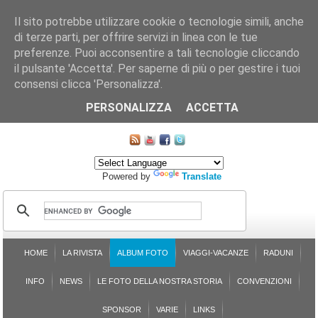
Il sito potrebbe utilizzare cookie o tecnologie simili, anche
di terze parti, per offrire servizi in linea con le tue
preferenze. Puoi acconsentire a tali tecnologie cliccando
il pulsante 'Accetta'. Per saperne di più o per gestire i tuoi
consensi clicca 'Personalizza'.
CHI SIAMO
LE SEZIONI
ASSICURGRANDA
SOSTENIBILITÀ DEL PLEINAIR
CONTATTI
ISCRIZIONE
L'AVVOCATO RISPONDE
SONDAGGI
PRENOTAZIONE
PERSONALIZZA
ACCETTA
MAPPA DEL SITO
Powered by
Translate
HOME
LA RIVISTA
ALBUM FOTO
VIAGGI-VACANZE
RADUNI
INFO
NEWS
LE FOTO DELLA NOSTRA STORIA
CONVENZIONI
SPONSOR
VARIE
LINKS