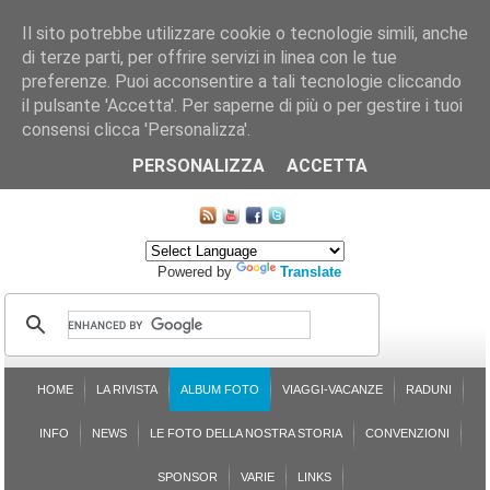
Il sito potrebbe utilizzare cookie o tecnologie simili, anche
di terze parti, per offrire servizi in linea con le tue
preferenze. Puoi acconsentire a tali tecnologie cliccando
il pulsante 'Accetta'. Per saperne di più o per gestire i tuoi
consensi clicca 'Personalizza'.
CHI SIAMO
LE SEZIONI
ASSICURGRANDA
SOSTENIBILITÀ DEL PLEINAIR
CONTATTI
ISCRIZIONE
L'AVVOCATO RISPONDE
SONDAGGI
PRENOTAZIONE
PERSONALIZZA
ACCETTA
MAPPA DEL SITO
Powered by
Translate
HOME
LA RIVISTA
ALBUM FOTO
VIAGGI-VACANZE
RADUNI
INFO
NEWS
LE FOTO DELLA NOSTRA STORIA
CONVENZIONI
SPONSOR
VARIE
LINKS