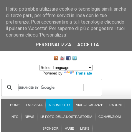
Il sito potrebbe utilizzare cookie o tecnologie simili, anche
di terze parti, per offrire servizi in linea con le tue
preferenze. Puoi acconsentire a tali tecnologie cliccando
il pulsante 'Accetta'. Per saperne di più o per gestire i tuoi
consensi clicca 'Personalizza'.
CHI SIAMO
LE SEZIONI
ASSICURGRANDA
SOSTENIBILITÀ DEL PLEINAIR
CONTATTI
ISCRIZIONE
L'AVVOCATO RISPONDE
SONDAGGI
PRENOTAZIONE
PERSONALIZZA
ACCETTA
MAPPA DEL SITO
Powered by
Translate
HOME
LA RIVISTA
ALBUM FOTO
VIAGGI-VACANZE
RADUNI
INFO
NEWS
LE FOTO DELLA NOSTRA STORIA
CONVENZIONI
SPONSOR
VARIE
LINKS