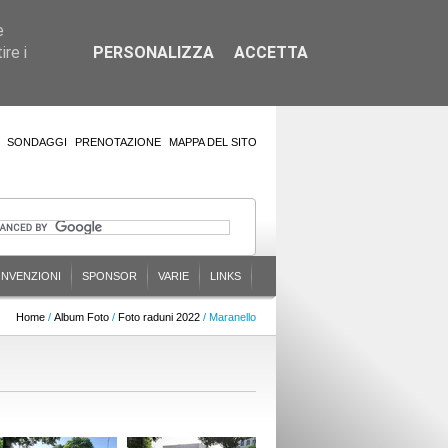
e
re i
PERSONALIZZA
ACCETTA
SONDAGGI
PRENOTAZIONE
MAPPA DEL SITO
NVENZIONI
SPONSOR
VARIE
LINKS
Home
/
Album Foto
/
Foto raduni 2022
/ Maranello