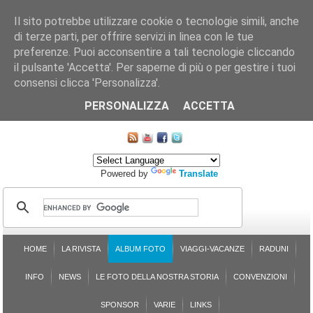
Il sito potrebbe utilizzare cookie o tecnologie simili, anche
di terze parti, per offrire servizi in linea con le tue
preferenze. Puoi acconsentire a tali tecnologie cliccando
il pulsante 'Accetta'. Per saperne di più o per gestire i tuoi
consensi clicca 'Personalizza'.
CHI SIAMO
LE SEZIONI
ASSICURGRANDA
SOSTENIBILITÀ DEL PLEINAIR
CONTATTI
ISCRIZIONE
L'AVVOCATO RISPONDE
SONDAGGI
PRENOTAZIONE
PERSONALIZZA
ACCETTA
MAPPA DEL SITO
Powered by
Translate
HOME
LA RIVISTA
ALBUM FOTO
VIAGGI-VACANZE
RADUNI
INFO
NEWS
LE FOTO DELLA NOSTRA STORIA
CONVENZIONI
SPONSOR
VARIE
LINKS