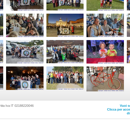
tita Iva IT 02188220046
Vuoi s
Clicca per acc
di