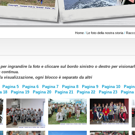
Home
/
Le foto della nostra storia
/
Raccol
e per ingrandire la foto e cliccare sul bordo sinistro o destro per vision
e continua.
 la visualizzazione, ogni blocco è separato da altri
Pagina 5
Pagina 6
Pagina 7
Pagina 8
Pagina 9
Pagina 10
Pagin
a 18
Pagina 19
Pagina 20
Pagina 21
Pagina 22
Pagina 23
Pagina