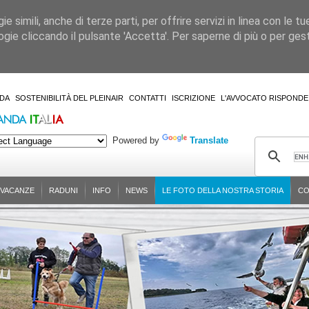
 simili, anche di terze parti, per offrire servizi in linea con le tu
gie cliccando il pulsante 'Accetta'. Per saperne di più o per gesti
DA
SOSTENIBILITÀ DEL PLEINAIR
CONTATTI
ISCRIZIONE
L'AVVOCATO RISPONDE
Powered by
Translate
-VACANZE
RADUNI
INFO
NEWS
LE FOTO DELLA NOSTRA STORIA
CO