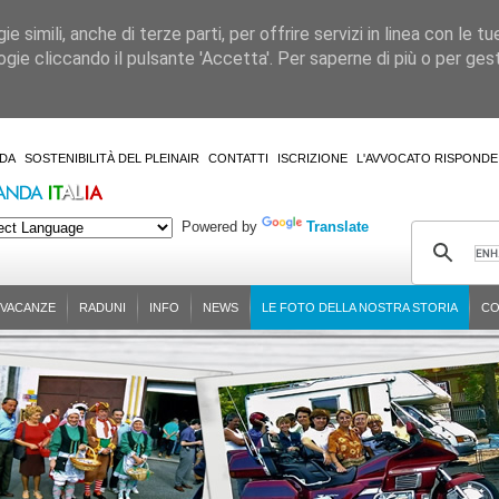
 simili, anche di terze parti, per offrire servizi in linea con le tu
gie cliccando il pulsante 'Accetta'. Per saperne di più o per gesti
DA
SOSTENIBILITÀ DEL PLEINAIR
CONTATTI
ISCRIZIONE
L'AVVOCATO RISPONDE
Powered by
Translate
-VACANZE
RADUNI
INFO
NEWS
LE FOTO DELLA NOSTRA STORIA
CO