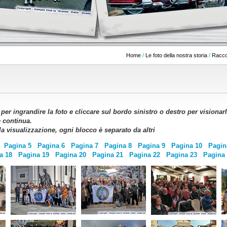
Home
/
Le foto della nostra storia
/
Raccol
e per ingrandire la foto e cliccare sul bordo sinistro o destro per vision
e continua.
 la visualizzazione, ogni blocco è separato da altri
Pagina 5
Pagina 6
Pagina 7
Pagina 8
Pagina 9
Pagina 10
Pagin
a 18
Pagina 19
Pagina 20
Pagina 21
Pagina 22
Pagina 23
Pagina