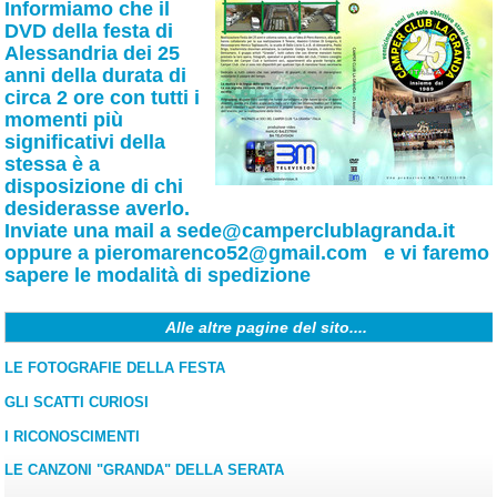
Informiamo che il
DVD della festa di
Alessandria dei 25
anni della durata di
circa 2 ore con tutti i
momenti più
significativi della
stessa è a
disposizione di chi
desiderasse averlo.
Inviate una mail a
sede@camperclublagranda.it
oppure a
pieromarenco52@gmail.com
e vi faremo
sapere le modalità di spedizione
Alle altre pagine del sito....
LE FOTOGRAFIE DELLA FESTA
GLI SCATTI CURIOSI
I RICONOSCIMENTI
LE CANZONI "GRANDA" DELLA SERATA