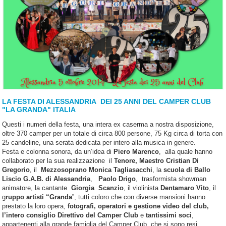
LA FESTA DI ALESSANDRIA DEI 25 ANNI DEL CAMPER CLUB
"LA GRANDA" ITALIA
Questi i numeri della festa, una intera ex caserma a nostra disposizione,
oltre 370 camper per un totale di circa 800 persone, 75 Kg circa di torta con
25 candeline, una serata dedicata per intero alla musica in genere.
Festa e colonna sonora, da un’idea di
Piero Marenco
, alla quale hanno
collaborato per la sua realizzazione il
Tenore, Maestro Cristian Di
Gregorio
, il
Mezzosoprano Monica Tagliasacchi
, la
scuola di Ballo
Liscio G.A.B. di Alessandria
,
Paolo Drigo
, trasformista showman
animatore, la cantante
Giorgia Scanzio
, il violinista
Dentamaro Vito
, il
g
ruppo artisti “Granda
”, tutti coloro che con diverse mansioni hanno
prestato la loro opera,
fotografi, operatori e gestione video del club,
l’intero consiglio Direttivo del Camper Club
e
tantissimi soci
,
appartenenti alla grande famiglia del Camper Club che si sono resi