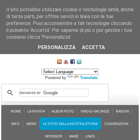
Il sito potrebbe utilizzare cookie o tecnologie simili, anche
di terze parti, per offrire servizi in linea con le tue
preferenze. Puoi acconsentire a tali tecnologie cliccando
il pulsante 'Accetta'. Per saperne di più o per gestire i tuoi
consensi clicca 'Personalizza'.
CHI SIAMO
LE SEZIONI
ASSICURGRANDA
SOSTENIBILITÀ DEL PLEINAIR
CONTATTI
ISCRIZIONE
L'AVVOCATO RISPONDE
SONDAGGI
PRENOTAZIONE
PERSONALIZZA
ACCETTA
MAPPA DEL SITO
Powered by
Translate
HOME
LA RIVISTA
ALBUM FOTO
VIAGGI-VACANZE
RADUNI
INFO
NEWS
LE FOTO DELLA NOSTRA STORIA
CONVENZIONI
SPONSOR
VARIE
LINKS