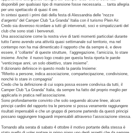
disponibili per qualsiasi tipo di mansione fosse necessaria…. tanta allegria
per uno spettacolo di quasi 4 ore.
In sintesi questi i primi dati della festa di Alessandria delle “nozze
d’argento” del Camper Club “La Granda” Italia con il turismo Plein Air.
Credo sia doveroso ricordare a tutti gli intervenuti, soci e simpatizzanti del
club che sono stati i benvenuti.
Una associazione come la nostra vive di tanti momenti particolari durante
tutto l’anno avendo una attività quasi settimanale sul territorio, ma nel
contempo non ha mai dimenticato il rapporto che da sempre è, e deve
essere, il “collante” di queste strutture, l’aggregazione, l’amicizia, lo stare
insieme. Anche il nuovo logo creato per questa festa riporta le parole
“venticinque anni, un solo obiettivo, stare insieme”.
Il dizionario definisce in questo modo la parola Insieme:
“Riferito a persone, indica associazione, compartecipazione, condivisione,
nonché lo stare in compagnia”
Credo che la definizione di cui sopra possa essere condivisa da tutti, il
Camper Club “La Granda” Italia, da sempre ha fatto del proprio meglio per
applicarla in pratica nell’associazione.
Sono profondamente convinto che solo seguendo alcune linee, alcuni
principi cardini del rapporto tra le persone si possa veramente raggiungere
risultati impensabili e che un gruppo di persone partendo da questi principi
possano raggiungere traguardi impensabili attraverso l’associazione stessa.
Tornando alla serata di sabato 4 ottobre il motivo portante della stessa è
stato quello di voler portare in primo piano uno degli aspetti che da sempre