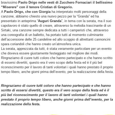
bravissimo
Paolo Drigo nelle vesti di Zucchero Fornaciari il bellissimo
“Miserere” con il tenore Cristian di Gregorio.
A
Paolo Drigo, che con Giorgia
ha interpretato molti personaggi della
canzone, abbiamo chiesto una nuovo pezzo per la “Granda” ed ha
presentato in anteprima “
Auguri Granda
”, in tema con la serata, ma il suo
capolavoro è stato quello di creare, attraverso la melodia trascinante di un
Sirtaki, una canzone sempre dedicata a tutti i camperisti che, attraverso
una coreografia di un balletto, ha portato tutti al momento culminante
dell’accensione delle 25 candeline ed allo scoppio di altrettanti cannoncini
spara coriandoli che hanno creato un’atmosfera unica.
La serata, apprezzata da tutti, è stata veramente particolare per un evento
che doveva essere giustamente festeggiato nel migliore dei modi.
Ringraziamo di cuore tutti coloro che hanno partecipato e che hanno scritto
di essersi divertiti, questo era il vero scopo della festa ed è il più bel
riconoscimento per il lavoro di tanti volontari i quali hanno prestato il proprio
tempo libero, anche giorni prima dell’evento, per la realizzazione della festa.
Ringraziamo di cuore tutti coloro che hanno partecipato e che hanno
scritto di essersi divertiti, questo era il vero scopo della festa ed è il
più bel riconoscimento per il lavoro di tanti volontari i quali hanno
prestato il proprio tempo libero, anche giorni prima dell’evento, per la
realizzazione della festa.