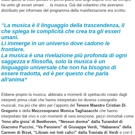
ha unito gli esseri umani … la musica. Già dal volantino che avevamo
distribuito per informare del programma della manifestazione era scritto:
"La musica è il linguaggio della trascendenza, il
che spiega le complicità che crea tra gli esseri
umani.
Li immerge in un universo dove cadono le
frontiere.
La musica è una rivelazione più profonda di ogni
saggezza e filosofia, solo la musica è un
linguaggio universale che non ha bisogno di
essere tradotta, ed è per questo che parla
all’anima”
Ebbene proprio la musica, abbinata a momenti di spettacolo creato dagli
interpreti prima citati che hanno interpretato tre diverse coreografie
musicali, ma più che altro per l’apporto del
Tenore Maestro Cristian Di
Gregorio
e della
Mezzosoprano Monica Tagliasacchi
che hanno
interpretato dal vivo e con momenti di vera emozione, pezzi immortali come
“
Inno alla gioia
”
di Beethoven, “Nessun dorma” dalla Turandot di
Giacomo Puccini, “Va Pensiero” di Giuseppe Verdi, “Habanera” della
Carmen di Bizet, “Libiam nei lieti calici” dalla Traviata di Verdi
e con il