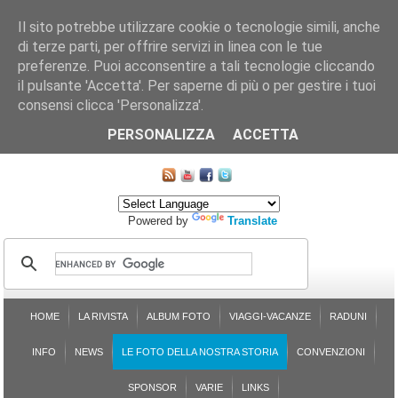
Il sito potrebbe utilizzare cookie o tecnologie simili, anche
di terze parti, per offrire servizi in linea con le tue
preferenze. Puoi acconsentire a tali tecnologie cliccando
il pulsante 'Accetta'. Per saperne di più o per gestire i tuoi
consensi clicca 'Personalizza'.
CHI SIAMO
LE SEZIONI
ASSICURGRANDA
SOSTENIBILITÀ DEL PLEINAIR
CONTATTI
ISCRIZIONE
L'AVVOCATO RISPONDE
SONDAGGI
PRENOTAZIONE
PERSONALIZZA
ACCETTA
MAPPA DEL SITO
Powered by
Translate
HOME
LA RIVISTA
ALBUM FOTO
VIAGGI-VACANZE
RADUNI
INFO
NEWS
LE FOTO DELLA NOSTRA STORIA
CONVENZIONI
SPONSOR
VARIE
LINKS