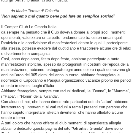
tutti gli "Artisti Granda" ci sono riusciti.
.......
da Madre Teresa di Calcutta
“
Non sapremo mai quanto bene può fare un semplice sorriso
”
Il Camper CLub La Granda Italia
da sempre ha pensato che il Club doveva donare ai propri soci momenti
spensierati, valorizzare un aspetto fondamentale tra esseri umani quali
l'amicizia e la condivisione di manifestazioni dentro le quali il partecipante
alla stessa, potesse evadere dal quotidiano e trascorrere alcune ore di relax
e divertimento in compagnia.
Così, anno dopo anno, festa dopo festa, abbiamo partecipato a tante
manifestazioni storiche, spesso da protagonisti in costumi dell'epoca della
manifestazione, abbiamo festeggiato ogni anno coloro i quali compivano gli
anni nell'arco dei 365 giorni dell'anno in corso, abbiamo festeggiato le
ricorrenze di Capodanno e Pasqua organizzando vacanze proprio nei periodi
di festa in diversi luoghi d'Italia.
Abbiamo festeggiato, sempre con raduni dedicati, le "Donne", le "Mamme",
i "Papà", i "Nonni" della "Granda".
Con alcuni di noi, che hanno dimostrato particolari doti da "attori" abbiamo
intrattenuto gli intervenuti ai vari raduni a tema i presenti con persone che
hanno saputo interpretare sketch divertenti che hanno allietato alcune
serate a tema.
A tutti coloro che hanno offerto al club momenti di spensierata allegria
abbiamo dedicato questa pagina del sito "Gli artisti Granda" dove sono