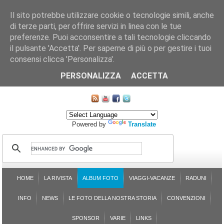
Il sito potrebbe utilizzare cookie o tecnologie simili, anche
di terze parti, per offrire servizi in linea con le tue
preferenze. Puoi acconsentire a tali tecnologie cliccando
il pulsante 'Accetta'. Per saperne di più o per gestire i tuoi
consensi clicca 'Personalizza'.
CHI SIAMO
LE SEZIONI
ASSICURGRANDA
SOSTENIBILITÀ DEL PLEINAIR
CONTATTI
ISCRIZIONE
L'AVVOCATO RISPONDE
SONDAGGI
PRENOTAZIONE
PERSONALIZZA
ACCETTA
MAPPA DEL SITO
Powered by
Translate
HOME
LA RIVISTA
ALBUM FOTO
VIAGGI-VACANZE
RADUNI
INFO
NEWS
LE FOTO DELLA NOSTRA STORIA
CONVENZIONI
SPONSOR
VARIE
LINKS