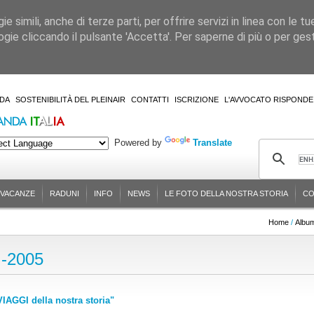
 simili, anche di terze parti, per offrire servizi in linea con le tu
gie cliccando il pulsante 'Accetta'. Per saperne di più o per gesti
DA
SOSTENIBILITÀ DEL PLEINAIR
CONTATTI
ISCRIZIONE
L'AVVOCATO RISPONDE
Powered by
Translate
-VACANZE
RADUNI
INFO
NEWS
LE FOTO DELLA NOSTRA STORIA
CO
Home
/
Albu
-2005
IAGGI della nostra storia"