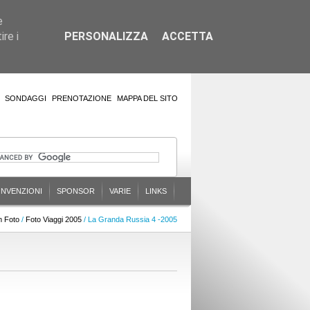
e
re i
PERSONALIZZA
ACCETTA
SONDAGGI
PRENOTAZIONE
MAPPA DEL SITO
NVENZIONI
SPONSOR
VARIE
LINKS
m Foto
/
Foto Viaggi 2005
/ La Granda Russia 4 -2005