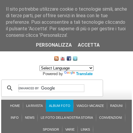
Il sito potrebbe utilizzare cookie o tecnologie simili, anche
di terze parti, per offrire servizi in linea con le tue
preferenze. Puoi acconsentire a tali tecnologie cliccando
il pulsante 'Accetta'. Per saperne di più o per gestire i tuoi
consensi clicca 'Personalizza'.
CHI SIAMO
LE SEZIONI
ASSICURGRANDA
SOSTENIBILITÀ DEL PLEINAIR
CONTATTI
ISCRIZIONE
L'AVVOCATO RISPONDE
SONDAGGI
PRENOTAZIONE
PERSONALIZZA
ACCETTA
MAPPA DEL SITO
Powered by
Translate
HOME
LA RIVISTA
ALBUM FOTO
VIAGGI-VACANZE
RADUNI
INFO
NEWS
LE FOTO DELLA NOSTRA STORIA
CONVENZIONI
SPONSOR
VARIE
LINKS