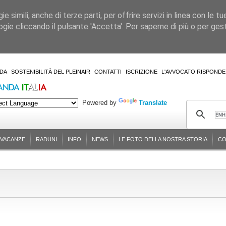
 simili, anche di terze parti, per offrire servizi in linea con le tu
gie cliccando il pulsante 'Accetta'. Per saperne di più o per gesti
DA
SOSTENIBILITÀ DEL PLEINAIR
CONTATTI
ISCRIZIONE
L'AVVOCATO RISPONDE
Powered by
Translate
-VACANZE
RADUNI
INFO
NEWS
LE FOTO DELLA NOSTRA STORIA
CO