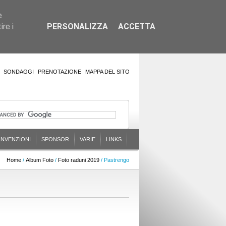
e
re i
PERSONALIZZA
ACCETTA
SONDAGGI
PRENOTAZIONE
MAPPA DEL SITO
NVENZIONI
SPONSOR
VARIE
LINKS
Home
/
Album Foto
/
Foto raduni 2019
/ Pastrengo