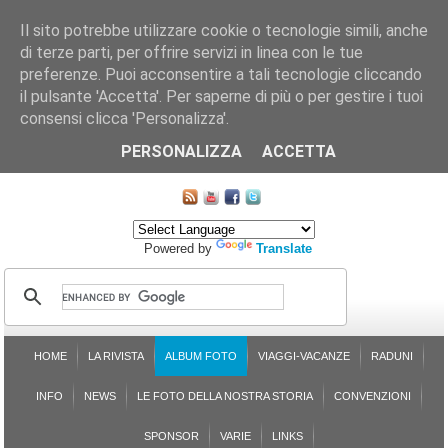
Il sito potrebbe utilizzare cookie o tecnologie simili, anche
di terze parti, per offrire servizi in linea con le tue
preferenze. Puoi acconsentire a tali tecnologie cliccando
il pulsante 'Accetta'. Per saperne di più o per gestire i tuoi
consensi clicca 'Personalizza'.
CHI SIAMO
LE SEZIONI
ASSICURGRANDA
SOSTENIBILITÀ DEL PLEINAIR
CONTATTI
ISCRIZIONE
L'AVVOCATO RISPONDE
SONDAGGI
PRENOTAZIONE
PERSONALIZZA
ACCETTA
MAPPA DEL SITO
Powered by
Translate
HOME
LA RIVISTA
ALBUM FOTO
VIAGGI-VACANZE
RADUNI
INFO
NEWS
LE FOTO DELLA NOSTRA STORIA
CONVENZIONI
SPONSOR
VARIE
LINKS