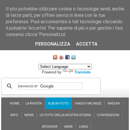
Il sito potrebbe utilizzare cookie o tecnologie simili, anche
di terze parti, per offrire servizi in linea con le tue
preferenze. Puoi acconsentire a tali tecnologie cliccando
il pulsante 'Accetta'. Per saperne di più o per gestire i tuoi
consensi clicca 'Personalizza'.
CHI SIAMO
LE SEZIONI
ASSICURGRANDA
SOSTENIBILITÀ DEL PLEINAIR
CONTATTI
ISCRIZIONE
L'AVVOCATO RISPONDE
SONDAGGI
PRENOTAZIONE
PERSONALIZZA
ACCETTA
MAPPA DEL SITO
Powered by
Translate
HOME
LA RIVISTA
ALBUM FOTO
VIAGGI-VACANZE
RADUNI
INFO
NEWS
LE FOTO DELLA NOSTRA STORIA
CONVENZIONI
SPONSOR
VARIE
LINKS