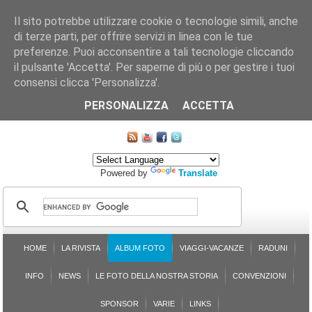
Il sito potrebbe utilizzare cookie o tecnologie simili, anche
di terze parti, per offrire servizi in linea con le tue
preferenze. Puoi acconsentire a tali tecnologie cliccando
il pulsante 'Accetta'. Per saperne di più o per gestire i tuoi
consensi clicca 'Personalizza'.
CHI SIAMO
LE SEZIONI
ASSICURGRANDA
SOSTENIBILITÀ DEL PLEINAIR
CONTATTI
ISCRIZIONE
L'AVVOCATO RISPONDE
SONDAGGI
PRENOTAZIONE
PERSONALIZZA
ACCETTA
MAPPA DEL SITO
Powered by
Translate
HOME
LA RIVISTA
ALBUM FOTO
VIAGGI-VACANZE
RADUNI
INFO
NEWS
LE FOTO DELLA NOSTRA STORIA
CONVENZIONI
SPONSOR
VARIE
LINKS