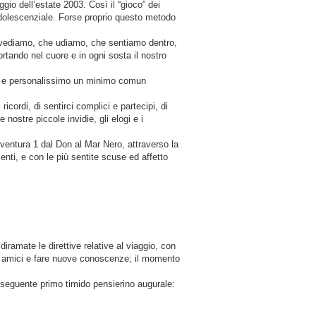
ggio dell’estate 2003. Così il “gioco” dei
adolescenziale. Forse proprio questo metodo
he vediamo, che udiamo, che sentiamo dentro,
rtando nel cuore e in ogni sosta il nostro
to e personalissimo un minimo comun
ricordi, di sentirci complici e partecipi, di
nostre piccole invidie, gli elogi e i
vventura 1 dal Don al Mar Nero, attraverso la
enti, e con le più sentite scuse ed affetto
diramate le direttive relative al viaggio, con
chi amici e fare nuove conoscenze; il momento
 seguente primo timido pensierino augurale: