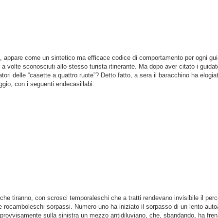
orni, appare come un sintetico ma efficace codice di comportamento per ogni gu
i e a volte sconosciuti allo stesso turista itinerante. Ma dopo aver citato i guid
ori delle “casette a quattro ruote”? Detto fatto, a sera il baracchino ha elogia
ggio, con i seguenti endecasillabi:
he tiranno, con scrosci temporaleschi che a tratti rendevano invisibile il percor
 e rocamboleschi sorpassi. Numero uno ha iniziato il sorpasso di un lento auto
improvvisamente sulla sinistra un mezzo antidiluviano, che, sbandando, ha fre