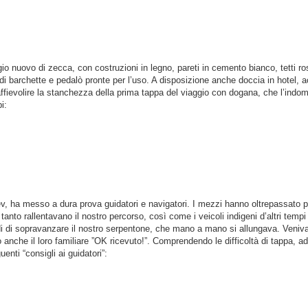
io nuovo di zecca, con costruzioni in legno, pareti in cemento bianco, tetti ros
di barchette e pedalò pronte per l’uso. A disposizione anche doccia in hotel, ac
evolire la stanchezza della prima tappa del viaggio con dogana, che l’indoma
i:
v, ha messo a dura prova guidatori e navigatori. I mezzi hanno oltrepassato pia
in tanto rallentavano il nostro percorso, così come i veicoli indigeni d’altri tem
i di sopravanzare il nostro serpentone, che mano a mano si allungava. Veniva c
o anche il loro familiare ”OK ricevuto!”. Comprendendo le difficoltà di tappa, 
enti “consigli ai guidatori”: