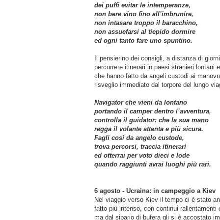
dei puffi evitar le intemperanze,
non bere vino fino all’imbrunire,
non intasare troppo il baracchino,
non assuefarsi al tiepido dormire
ed ogni tanto fare uno spuntino.
Il pensierino dei consigli, a distanza di gi
percorrere itinerari in paesi stranieri lontan
che hanno fatto da angeli custodi ai manovrat
risveglio immediato dal torpore del lungo via
Navigator che vieni da lontano
portando il camper dentro l’avventura,
controlla il guidator: che la sua mano
regga il volante attenta e più sicura.
Fagli così da angelo custode,
trova percorsi, traccia itinerari
ed otterrai per voto dieci e lode
quando raggiunti avrai luoghi più rari.
6 agosto - Ucraina: in campeggio a Kiev
Nel viaggio verso Kiev il tempo ci è stato anc
fatto più intenso, con continui rallentamenti
ma dal sipario di bufera gli si è accostato 