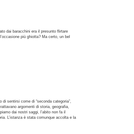
 dai baracchini era il presunto flirtare
l’occasione più ghiotta? Ma certo, un bel
o di sentirsi come di “seconda categoria”,
trattavano argomenti di storia, geografia,
amo dai nostri saggi, l’abito non fa il
ia. L’istanza è stata comunque accolta e la