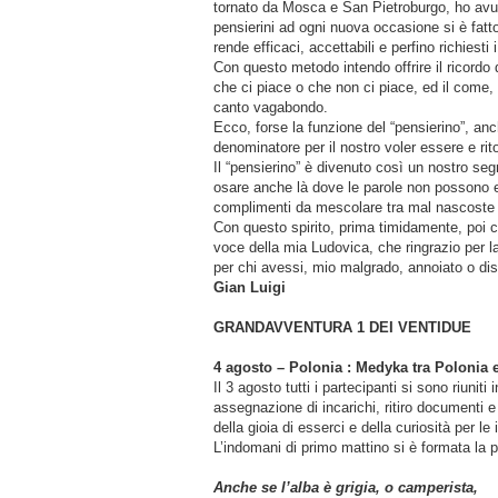
tornato da Mosca e San Pietroburgo, ho avuto l
pensierini ad ogni nuova occasione si è fat
rende efficaci, accettabili e perfino richiesti i
Con questo metodo intendo offrire il ricordo
che ci piace o che non ci piace, ed il come, 
canto vagabondo.
Ecco, forse la funzione del “pensierino”, 
denominatore per il nostro voler essere e rit
Il “pensierino” è divenuto così un nostro segre
osare anche là dove le parole non possono espr
complimenti da mescolare tra mal nascoste 
Con questo spirito, prima timidamente, poi c
voce della mia Ludovica, che ringrazio per la
per chi avessi, mio malgrado, annoiato o dis
Gian Luigi
GRANDAVVENTURA 1 DEI VENTIDUE
4 agosto – Polonia : Medyka tra Polonia 
Il 3 agosto tutti i partecipanti si sono riuni
assegnazione di incarichi, ritiro documenti 
della gioia di esserci e della curiosità per le
L’indomani di primo mattino si è formata la 
Anche se l’alba è grigia, o camperista,