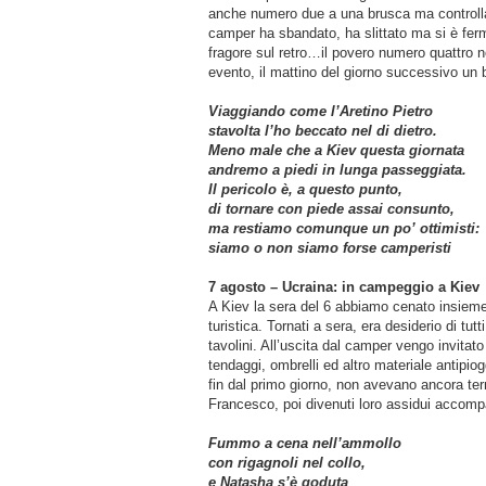
anche numero due a una brusca ma controllata
camper ha sbandato, ha slittato ma si è fer
fragore sul retro…il povero numero quattro n
evento, il mattino del giorno successivo un 
Viaggiando come l’Aretino Pietro
stavolta l’ho beccato nel di dietro.
Meno male che a Kiev questa giornata
andremo a piedi in lunga passeggiata.
Il pericolo è, a questo punto,
di tornare con piede assai consunto,
ma restiamo comunque un po’ ottimisti:
siamo o non siamo forse camperisti
7 agosto – Ucraina: in campeggio a Kiev
A Kiev la sera del 6 abbiamo cenato insieme a
turistica. Tornati a sera, era desiderio di tu
tavolini. All’uscita dal camper vengo invitat
tendaggi, ombrelli ed altro materiale antipi
fin dal primo giorno, non avevano ancora ter
Francesco, poi divenuti loro assidui accomp
Fummo a cena nell’ammollo
con rigagnoli nel collo,
e Natasha s’è goduta