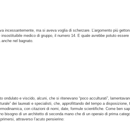
eva incessantemente, ma si aveva voglia di scherzare. L’argomento più gettonato
e insostituibile medico di gruppo, il numero 14. E quale avrebbe potuto essere 
a anche nel bagnato.
to ondulato e viscido, alcuni, che si ritenevano “poco acculturati”, lamentavan
lturale” dei laureati e specialisti, che, approfittando del tempo a disposizione, 
ermodinamica, con citazioni di nomi, date, formule scientifiche. Come ben sappi
bisogno di un architetto di seconda mano che di un operaio di prima categor
primersi, attraverso l’acuto pensierino: