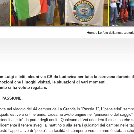
Home
/
Le foto della nostra stori
an Luigi e letti, alcuni via CB da Ludovica per tutta la carovana durante 
emozioni che i luoghi visitati, le situazioni di vari momenti.
nto ci ha voluto regalare.
 PASSIONE.
olta nel viaggio dei 44 camper de La Granda in “Russia 1”, i “pensierini” sem
ali, estive o di fine anno. L’idea ha avuto origine nel “pensierino del saggio” 
piccoli a letto” da parte degli adulti. Qualcuno di Voi ricorderà il cinesino che
plicemente il tenere svegli al mattino o alla sera i guidatori dei camper nelle
sto l’appellativo di “poeta”. La facilità di comporre versi in rime è stata anc