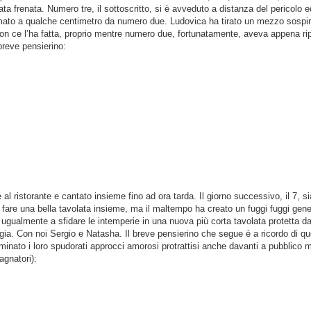
 frenata. Numero tre, il sottoscritto, si è avveduto a distanza del pericolo ed
mato a qualche centimetro da numero due. Ludovica ha tirato un mezzo sospiro
on ce l’ha fatta, proprio mentre numero due, fortunatamente, aveva appena ripr
breve pensierino:
l ristorante e cantato insieme fino ad ora tarda. Il giorno successivo, il 7, s
tti fare una bella tavolata insieme, ma il maltempo ha creato un fuggi fuggi gen
o ugualmente a sfidare le intemperie in una nuova più corta tavolata protetta d
oggia. Con noi Sergio e Natasha. Il breve pensierino che segue è a ricordo di q
minato i loro spudorati approcci amorosi protrattisi anche davanti a pubblico m
agnatori):