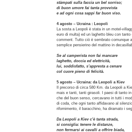
stàmpati sulla faccia un bel sorriso;
di buon umore fai tanta provvista
e ad ogni cosa sappi far buon viso.
4 agosto – Ucraina : Leopoli
La sosta a Leopoli è stata in un motel-villagg
euro di multa) ed un laghetto bleu con tanto 
comment. Tutto ciò è sembrato comunque affi
semplice pensierino del mattino in decasillab
Se al camperista non fai mancare
laghetto, doccia ed elettricità,
lui, soddisfatto, s’appresta a cenare
col cuore pieno di felicità.
5 agosto – Ucraina: da Leopoli a Kiev
Il precorso di circa 580 Km. da Leopoli a Kie
mais e tanti, tanti girasoli. I paesi di tanto 
che del buon senso, cercavano in tutti i mod
di coda, che ogni tanto affidavano al silenzi
rifornimento, il baracchino, ha diramato i segu
Da Leopoli a Kiev c’è tanta strada,
si consiglia: tenere le distanze,
non fermarsi ai cavalli a offrire biada,