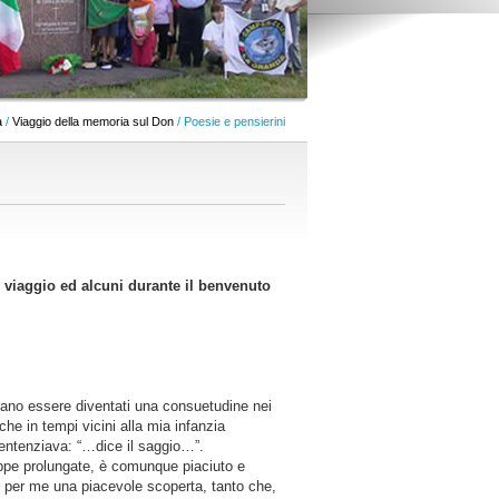
a
/
Viaggio della memoria sul Don
/ Poesie e pensierini
il viaggio ed alcuni durante il benvenuto
brano essere diventati una consuetudine nei
che in tempi vicini alla mia infanzia
 sentenziava: “…dice il saggio…”.
 tappe prolungate, è comunque piaciuto e
he per me una piacevole scoperta, tanto che,