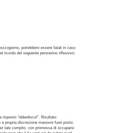
mezzogiorno, potrebbero essere fatali in caso
el ricordo del seguente pensierino riflessivo:
a risposto “obbedisco!”. Risultato:
re a propria discrezione manovre fuori posto.
 per tale compito, con promessa di occuparsi