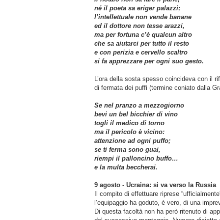
né il poeta sa eriger palazzi;
l’intellettuale non vende banane
ed il dottore non tesse arazzi,
ma per fortuna c’è qualcun altro
che sa aiutarci per tutto il resto
e con perizia e cervello scaltro
si fa apprezzare per ogni suo gesto.
L’ora della sosta spesso coincideva con il ri
di fermata dei puffi (termine coniato dalla G
Se nel pranzo a mezzogiorno
bevi un bel bicchier di vino
togli il medico di torno
ma il pericolo è vicino:
attenzione ad ogni puffo;
se ti ferma sono guai,
riempi il palloncino buffo…
e la multa beccherai.
9 agosto - Ucraina: si va verso la Russia
Il compito di effettuare riprese “ufficialment
l’equipaggio ha goduto, è vero, di una imprev
Di questa facoltà non ha però ritenuto di ap