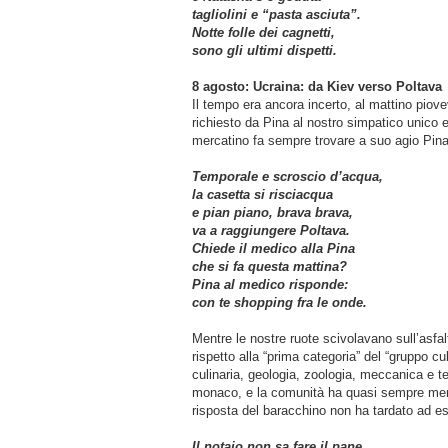
tagliolini e “pasta asciuta”.
Notte folle dei cagnetti,
sono gli ultimi dispetti.
8 agosto: Ucraina: da Kiev verso Poltava
Il tempo era ancora incerto, al mattino piov
richiesto da Pina al nostro simpatico unico 
mercatino fa sempre trovare a suo agio Pin
Temporale e scroscio d’acqua,
la casetta si risciacqua
e pian piano, brava brava,
va a raggiungere Poltava.
Chiede il medico alla Pina
che si fa questa mattina?
Pina al medico risponde:
con te shopping fra le onde.
Mentre le nostre ruote scivolavano sull’asfal
rispetto alla “prima categoria” del “gruppo cu
culinaria, geologia, zoologia, meccanica e t
monaco, e la comunità ha quasi sempre meno 
risposta del baracchino non ha tardato ad es
Il notaio non sa fare il pane,