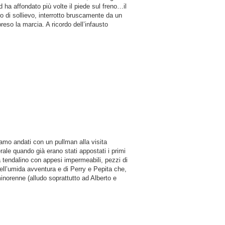
 ha affondato più volte il piede sul freno…il
 di sollievo, interrotto bruscamente da un
eso la marcia. A ricordo dell’infausto
iamo andati con un pullman alla visita
erale quando già erano stati appostati i primi
a tendalino con appesi impermeabili, pezzi di
uell’umida avventura e di Perry e Pepita che,
inorenne (alludo soprattutto ad Alberto e