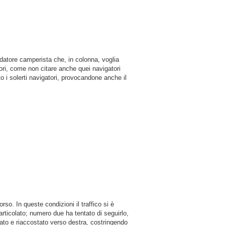
idatore camperista che, in colonna, voglia
atori, come non citare anche quei navigatori
to i solerti navigatori, provocandone anche il
so. In queste condizioni il traffico si è
articolato; numero due ha tentato di seguirlo,
nato e riaccostato verso destra, costringendo