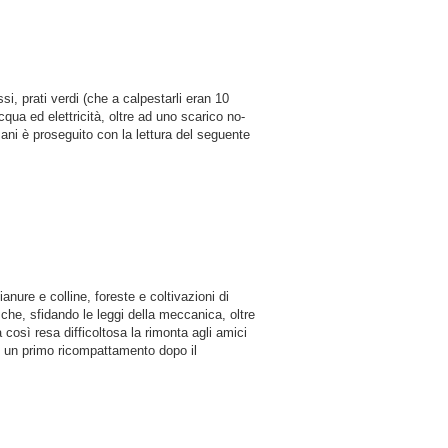
si, prati verdi (che a calpestarli eran 10
qua ed elettricità, oltre ad uno scarico no-
ni è proseguito con la lettura del seguente
nure e colline, foreste e coltivazioni di
pi che, sfidando le leggi della meccanica, oltre
osì resa difficoltosa la rimonta agli amici
ad un primo ricompattamento dopo il