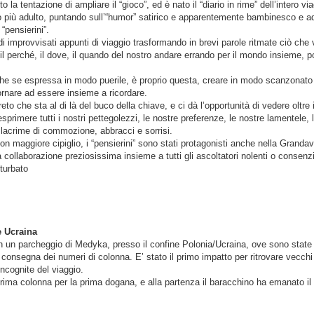
a tentazione di ampliare il “gioco”, ed è nato il “diario in rime” dell’intero via
to più adulto, puntando sull’“humor” satirico e apparentemente bambinesco e 
 “pensierini”.
 di improvvisati appunti di viaggio trasformando in brevi parole ritmate ciò c
il perché, il dove, il quando del nostro andare errando per il mondo insieme, po
anche se espressa in modo puerile, è proprio questa, creare in modo scanzona
ornare ad essere insieme a ricordare.
to che sta al di là del buco della chiave, e ci dà l’opportunità di vedere oltre i 
imere tutti i nostri pettegolezzi, le nostre preferenze, le nostre lamentele, le 
lacrime di commozione, abbracci e sorrisi.
on maggiore cipiglio, i “pensierini” sono stati protagonisti anche nella Granda
 collaborazione preziosissima insieme a tutti gli ascoltatori nolenti o consenzi
turbato
e Ucraina
ti in un parcheggio di Medyka, presso il confine Polonia/Ucraina, ove sono state 
e consegna dei numeri di colonna. E’ stato il primo impatto per ritrovare vec
 incognite del viaggio.
prima colonna per la prima dogana, e alla partenza il baracchino ha emanato il