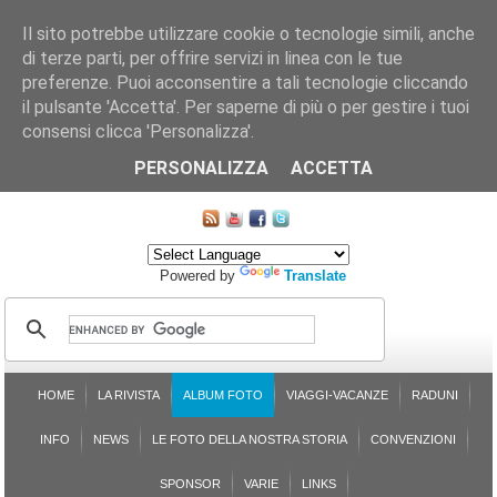
Il sito potrebbe utilizzare cookie o tecnologie simili, anche
di terze parti, per offrire servizi in linea con le tue
preferenze. Puoi acconsentire a tali tecnologie cliccando
il pulsante 'Accetta'. Per saperne di più o per gestire i tuoi
consensi clicca 'Personalizza'.
CHI SIAMO
LE SEZIONI
ASSICURGRANDA
SOSTENIBILITÀ DEL PLEINAIR
CONTATTI
ISCRIZIONE
L'AVVOCATO RISPONDE
SONDAGGI
PRENOTAZIONE
PERSONALIZZA
ACCETTA
MAPPA DEL SITO
Powered by
Translate
HOME
LA RIVISTA
ALBUM FOTO
VIAGGI-VACANZE
RADUNI
INFO
NEWS
LE FOTO DELLA NOSTRA STORIA
CONVENZIONI
SPONSOR
VARIE
LINKS