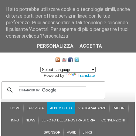
Il sito potrebbe utilizzare cookie o tecnologie simili, anche
di terze parti, per offrire servizi in linea con le tue
preferenze. Puoi acconsentire a tali tecnologie cliccando
il pulsante 'Accetta'. Per saperne di più o per gestire i tuoi
consensi clicca 'Personalizza'.
CHI SIAMO
LE SEZIONI
ASSICURGRANDA
SOSTENIBILITÀ DEL PLEINAIR
CONTATTI
ISCRIZIONE
L'AVVOCATO RISPONDE
SONDAGGI
PRENOTAZIONE
PERSONALIZZA
ACCETTA
MAPPA DEL SITO
Powered by
Translate
HOME
LA RIVISTA
ALBUM FOTO
VIAGGI-VACANZE
RADUNI
INFO
NEWS
LE FOTO DELLA NOSTRA STORIA
CONVENZIONI
SPONSOR
VARIE
LINKS