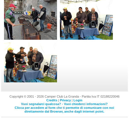
Copyright © 2001 - 2026 Camper Club La Granda - Partita Iva IT 02188220046
Credits
|
Privacy
|
Login
Vuoi segnalarci qualcosa? - Vuoi chiederci informazioni?
Clicca per accedere al form che ti permette di comunicare con noi
direttamente dal Browser, anche dagli internet point.