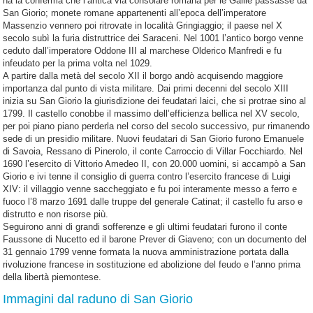
ha la conferma che l’antica via consolare romana per le Gallie passasse da
San Giorio; monete romane appartenenti all’epoca dell’imperatore
Massenzio vennero poi ritrovate in località Gringiaggio; il paese nel X
secolo subì la furia distruttrice dei Saraceni. Nel 1001 l’antico borgo venne
ceduto dall’imperatore Oddone III al marchese Olderico Manfredi e fu
infeudato per la prima volta nel 1029.
A partire dalla metà del secolo XII il borgo andò acquisendo maggiore
importanza dal punto di vista militare. Dai primi decenni del secolo XIII
inizia su San Giorio la giurisdizione dei feudatari laici, che si protrae sino al
1799. Il castello conobbe il massimo dell’efficienza bellica nel XV secolo,
per poi piano piano perderla nel corso del secolo successivo, pur rimanendo
sede di un presidio militare. Nuovi feudatari di San Giorio furono Emanuele
di Savoia, Ressano di Pinerolo, il conte Carroccio di Villar Focchiardo. Nel
1690 l’esercito di Vittorio Amedeo II, con 20.000 uomini, si accampò a San
Giorio e ivi tenne il consiglio di guerra contro l’esercito francese di Luigi
XIV: il villaggio venne saccheggiato e fu poi interamente messo a ferro e
fuoco l’8 marzo 1691 dalle truppe del generale Catinat; il castello fu arso e
distrutto e non risorse più.
Seguirono anni di grandi sofferenze e gli ultimi feudatari furono il conte
Faussone di Nucetto ed il barone Prever di Giaveno; con un documento del
31 gennaio 1799 venne formata la nuova amministrazione portata dalla
rivoluzione francese in sostituzione ed abolizione del feudo e l’anno prima
della libertà piemontese.
Immagini dal raduno di San Giorio