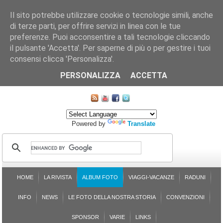
Il sito potrebbe utilizzare cookie o tecnologie simili, anche
di terze parti, per offrire servizi in linea con le tue
preferenze. Puoi acconsentire a tali tecnologie cliccando
il pulsante 'Accetta'. Per saperne di più o per gestire i tuoi
consensi clicca 'Personalizza'.
CHI SIAMO
LE SEZIONI
ASSICURGRANDA
SOSTENIBILITÀ DEL PLEINAIR
CONTATTI
ISCRIZIONE
L'AVVOCATO RISPONDE
SONDAGGI
PRENOTAZIONE
PERSONALIZZA
ACCETTA
MAPPA DEL SITO
Powered by
Translate
HOME
LA RIVISTA
ALBUM FOTO
VIAGGI-VACANZE
RADUNI
INFO
NEWS
LE FOTO DELLA NOSTRA STORIA
CONVENZIONI
SPONSOR
VARIE
LINKS