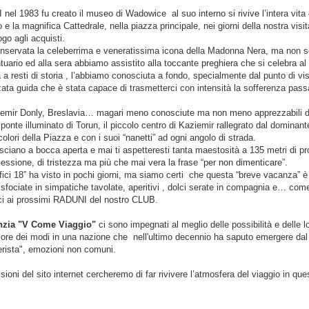
 nel 1983 fu creato il museo di Wadowice al suo interno si rivive l’intera vita
o e la magnifica Cattedrale, nella piazza principale, nei giorni della nostra vis
go agli acquisti.
nservata la celeberrima e veneratissima icona della Madonna Nera, ma non 
uario ed alla sera abbiamo assistito alla toccante preghiera che si celebra al 
 resti di storia , l’abbiamo conosciuta a fondo, specialmente dal punto di vista
zzata guida che è stata capace di trasmetterci con intensità la sofferenza pass
emir Donly, Breslavia… magari meno conosciute ma non meno apprezzabili dal 
ponte illuminato di Torun, il piccolo centro di Kaziemir rallegrato dal dominante
icolori della Piazza e con i suoi “nanetti” ad ogni angolo di strada.
ciano a bocca aperta e mai ti aspetteresti tanta maestosità a 135 metri di pr
ssione, di tristezza ma più che mai vera la frase “per non dimenticare”.
fici 18” ha visto in pochi giorni, ma siamo certi che questa “breve vacanza” è
 sfociate in simpatiche tavolate, aperitivi , dolci serate in compagnia e… come
erci ai prossimi RADUNI del nostro CLUB.
enzia "V Come Viaggio"
ci sono impegnati al meglio delle possibilità e delle 
iore dei modi in una nazione che nell'ultimo decennio ha saputo emergere dal
erista", emozioni non comuni.
sioni del sito internet cercheremo di far rivivere l’atmosfera del viaggio
in ques