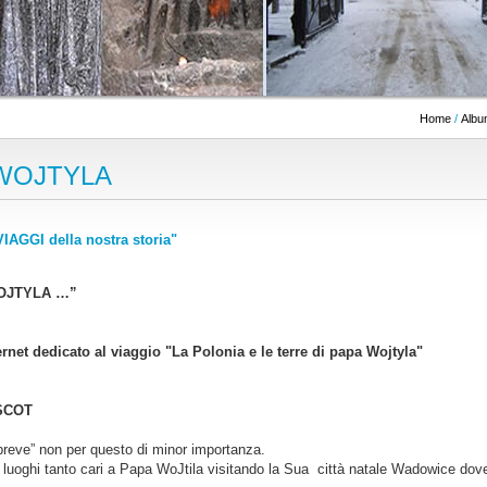
Home
/
Albu
 WOJTYLA
IAGGI della nostra storia"
WOJTYLA …”
ternet dedicato al viaggio "La Polonia e le terre di papa Wojtyla"
ASCOT
o breve” non per questo di minor importanza.
uoghi tanto cari a Papa WoJtila visitando la Sua città natale Wadowice dove 