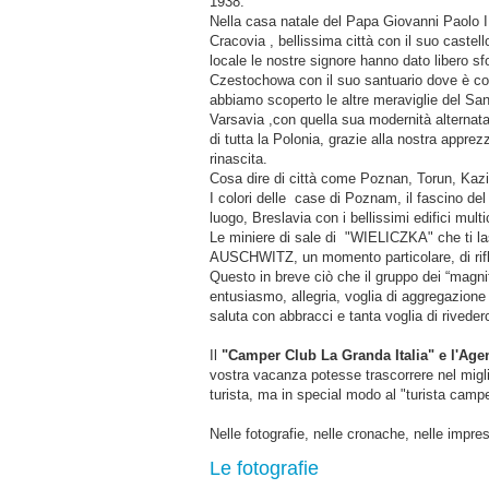
1938.
Nella casa natale del Papa Giovanni Paolo II
Cracovia , bellissima città con il suo castell
locale le nostre signore hanno dato libero sfo
Czestochowa con il suo santuario dove è co
abbiamo scoperto le altre meraviglie del Sant
Varsavia ,con quella sua modernità alternata a
di tutta la Polonia, grazie alla nostra appre
rinascita.
Cosa dire di città come Poznan, Torun, Kazi
I colori delle case di Poznam, il fascino del 
luogo, Breslavia con i bellissimi edifici mult
Le miniere di sale di "WIELICZKA" che ti las
AUSCHWITZ, un momento particolare, di rifle
Questo in breve ciò che il gruppo dei “magni
entusiasmo, allegria, voglia di aggregazione
saluta con abbracci e tanta voglia di rived
Il
"Camper Club La Granda Italia" e l'Ag
vostra vacanza potesse trascorrere nel migl
turista, ma in special modo al "turista camp
Nelle fotografie, nelle cronache, nelle impres
Le fotografie