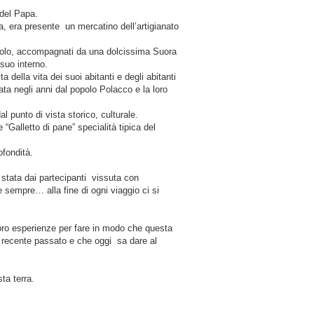
 del Papa.
ita, era presente un mercatino dell’artigianato
solo, accompagnati da una dolcissima Suora
suo interno.
 della vita dei suoi abitanti e degli abitanti
ata negli anni dal popolo Polacco e la loro
punto di vista storico, culturale.
 “Galletto di pane” specialità tipica del
ofondità.
 stata dai partecipanti vissuta con
 sempre… alla fine di ogni viaggio ci si
loro esperienze per fare in modo che questa
 recente passato e che oggi sa dare al
ta terra.