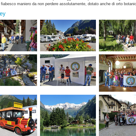
 un fiabesco maniero da non perdere assolutamente, dotato anche di orto botani
ney